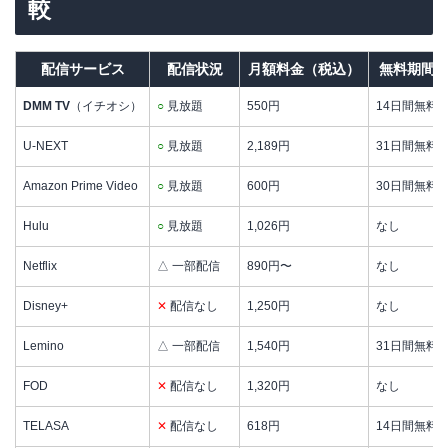
較
配信サービス
配信状況
月額料金（税込）
無料期間
DMM TV
（イチオシ）
○
見放題
550円
14日間無料
U-NEXT
○
見放題
2,189円
31日間無料
Amazon Prime Video
○
見放題
600円
30日間無料
Hulu
○
見放題
1,026円
なし
Netflix
△ 一部配信
890円〜
なし
Disney+
✕
配信なし
1,250円
なし
Lemino
△ 一部配信
1,540円
31日間無料
FOD
✕
配信なし
1,320円
なし
TELASA
✕
配信なし
618円
14日間無料