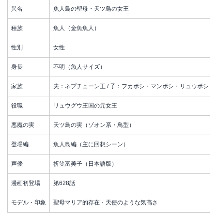
異名
魚人島の聖母・天ツ鳥の女王
種族
魚人（金魚魚人）
性別
女性
身長
不明（魚人サイズ）
家族
夫：ネプチューン王 / 子：フカボシ・マンボシ・リュウボシ・
役職
リュウグウ王国の元女王
悪魔の実
天ツ鳥の実（ゾオン系・鳥型）
登場編
魚人島編（主に回想シーン）
声優
折笠富美子（日本語版）
漫画初登場
第628話
モデル・印象
聖母マリア的存在・天使のような気高さ