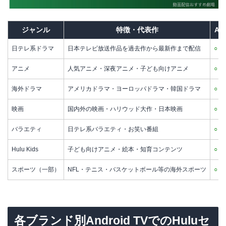
ジャンル
特徴・代表作
An
日テレ系ドラマ
日本テレビ放送作品を過去作から最新作まで配信
○
対
アニメ
人気アニメ・深夜アニメ・子ども向けアニメ
○
対
海外ドラマ
アメリカドラマ・ヨーロッパドラマ・韓国ドラマ
○
対
映画
国内外の映画・ハリウッド大作・日本映画
○
対
バラエティ
日テレ系バラエティ・お笑い番組
○
対
Hulu Kids
子ども向けアニメ・絵本・知育コンテンツ
○
対
スポーツ（一部）
NFL・テニス・バスケットボール等の海外スポーツ
○
対
各ブランド別Android TVでのHuluセ