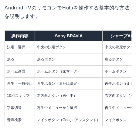
Android TVのリモコンでHuluを操作する基本的な方法
を説明します。
操作内容
Sony BRAVIA
シャープAQU
決定・選択
中央の決定ボタン
中央の決定ボタン
戻る
戻るボタン
戻るボタン
ホーム画面
ホームボタン（家マーク）
ホームボタン
再生・一時停止
再生ボタン（または決定）
再生ボタン（また
10秒スキップ
右方向ボタン（再生中）
右方向ボタン（再
字幕切替
再生中メニューから選択
再生中メニューか
音声検索
マイクボタン（Googleアシスタント）
マイクボタン