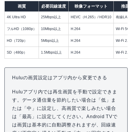
画質
必要回線速度
映像フォーマット
推奨
4K Ultra HD
25Mbps以上
HEVC（H.265）/ HDR10
有線LAN
フルHD（1080p）
10Mbps以上
H.264
Wi-Fi 5
HD（720p）
5Mbps以上
H.264
Wi-Fi 2
SD（480p）
1.5Mbps以上
H.264
Wi-Fi 2
Huluの画質設定はアプリ内から変更できる
Huluアプリ内では再生画質を手動で設定できま
す。データ通信量を節約したい場合は「低」ま
たは「中」に設定し、高画質で楽しみたい場合
は「最高」に設定してください。Android TVで
は画質は基本的に自動調整されますが、回線速