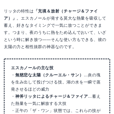
リッタの特性は
「充填＆放射（チャージ＆ファイ
ア）」
。エスカノールが発する莫大な熱量を吸収して
蓄え、好きなタイミングで一気に放つことができま
す。つまり、夜のうちに熱をため込んでおいて、いざ
という時に解き放つ——そんな使い方もできる、彼の
太陽の力と相性抜群の神器なのです。
エスカノールの主な技
・
無慈悲な太陽（クルーエル・サン）
…炎の塊
を生み出して投げつける技。湖の水を一瞬で蒸
発させるほどの威力
・
神斧リッタによるチャージ＆ファイア
…蓄え
た熱量を一気に解放する大技
・正午の「ザ・ワン」状態では、これらの技が