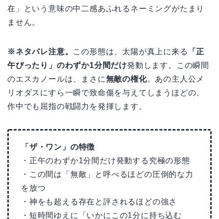
在」という意味の中二感あふれるネーミングがたまり
ません。
※ネタバレ注意。
この形態は、太陽が真上に来る
「正
午ぴったり」のわずか1分間だけ
発動します。この瞬間
のエスカノールは、まさに
無敵の権化
。あの主人公メ
リオダスにすら一瞬で致命傷を与えてしまうほどの、
作中でも屈指の戦闘力を発揮します。
「ザ・ワン」の特徴
・正午のわずか1分間だけ発動する究極の形態
・この間は「無敵」と呼べるほどの圧倒的な力
を放つ
・神をも超える存在と評されるほどの強さ
・短時間ゆえに「いかにこの1分に持ち込む