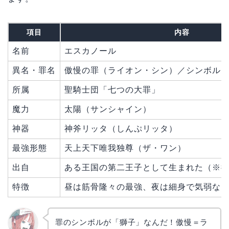
項目
内容
名前
エスカノール
異名・罪名
傲慢の罪（ライオン・シン）／シンボル
所属
聖騎士団「七つの大罪」
魔力
太陽（サンシャイン）
神器
神斧リッタ（しんぷリッタ）
最強形態
天上天下唯我独尊（ザ・ワン）
出自
ある王国の第二王子として生まれた（※
特徴
昼は筋骨隆々の最強、夜は細身で気弱な
罪のシンボルが「獅子」なんだ！傲慢＝ラ