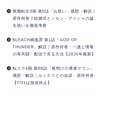
無職転生3期 第5話「お祝い」感想・解説｜
原作何巻？結婚式とノルン・アイシャの誕
生祝いを徹底考察
BLEACH禍進譚 第1話「GOD OF
THUNDER」解説｜原作何巻・一護と雨竜
の再共闘・配信で見る方法【2026年最新】
転スラ4期 第88話「夜明けの勇者グラン」
感想・解説｜ルミナスとの会談・原作何巻
【7/31は放送休止】