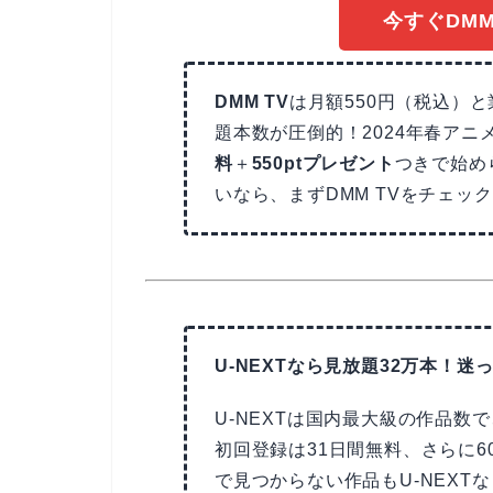
今すぐDM
DMM TV
は月額550円（税込）
題本数が圧倒的！2024年春ア
料
＋
550ptプレゼント
つきで始め
いなら、まずDMM TVをチェッ
U-NEXTなら見放題32万本！迷っ
U-NEXTは国内最大級の作品数
初回登録は31日間無料、さらに6
で見つからない作品もU-NEX