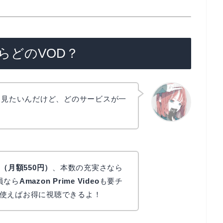
らどのVOD？
めて見たいんだけど、どのサービスが一
リョウコ
V（月額550円）
、本数の充実さなら
員なら
Amazon Prime Video
も要チ
使えばお得に視聴できるよ！