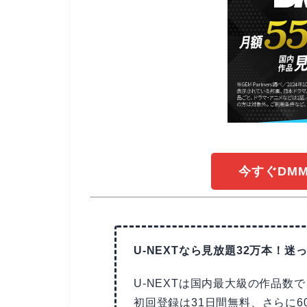
今すぐDM
U-NEXTなら見放題32万本！迷っ
U-NEXTは国内最大級の作品数
初回登録は31日間無料、さらに6