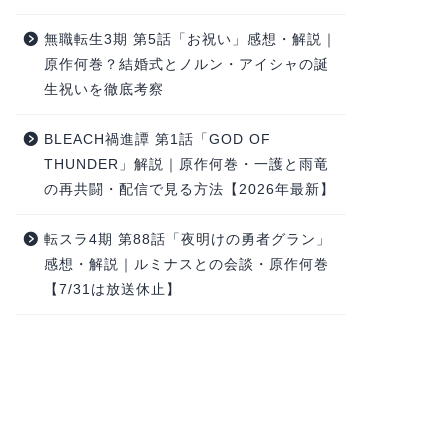
無職転生3期 第5話「お祝い」感想・解説｜
原作何巻？結婚式とノルン・アイシャの誕
生祝いを徹底考察
BLEACH禍進譚 第1話「GOD OF
THUNDER」解説｜原作何巻・一護と雨竜
の再共闘・配信で見る方法【2026年最新】
転スラ4期 第88話「夜明けの勇者グラン」
感想・解説｜ルミナスとの会談・原作何巻
【7/31は放送休止】