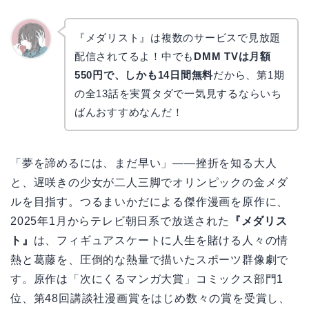
『メダリスト』は複数のサービスで見放題
配信されてるよ！中でも
DMM TVは月額
かえで
550円で、しかも14日間無料
だから、第1期
の全13話を実質タダで一気見するならいち
ばんおすすめなんだ！
「夢を諦めるには、まだ早い」――挫折を知る大人
と、遅咲きの少女が二人三脚でオリンピックの金メダ
ルを目指す。つるまいかだによる傑作漫画を原作に、
2025年1月からテレビ朝日系で放送された
『メダリス
ト』
は、フィギュアスケートに人生を賭ける人々の情
熱と葛藤を、圧倒的な熱量で描いたスポーツ群像劇で
す。原作は「次にくるマンガ大賞」コミックス部門1
位、第48回講談社漫画賞をはじめ数々の賞を受賞し、