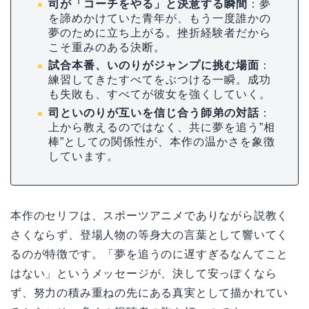
司が「コーチをやる」と決意する瞬間
：夢
を諦めかけていた青年が、もう一度誰かの
夢のために立ち上がる。挫折経験者だから
こそ重みのある決断。
試合本番、いのりがジャンプに挑む場面
：
練習してきたすべてをぶつける一瞬。成功
も失敗も、すべてが彼女を強くしていく。
司といのりが互いを信じ合う師弟の対話
：
上から教えるのではなく、共に夢を追う”相
棒”としての関係性が、本作の温かさを象徴
しています。
本作のセリフは、スポーツアニメでありながら説教く
さくならず、登場人物の等身大の言葉として響いてく
るのが特徴です。「夢を追うのに遅すぎるなんてこと
はない」というメッセージが、決して安っぽくなら
ず、努力の積み重ねの先にある真実として描かれてい