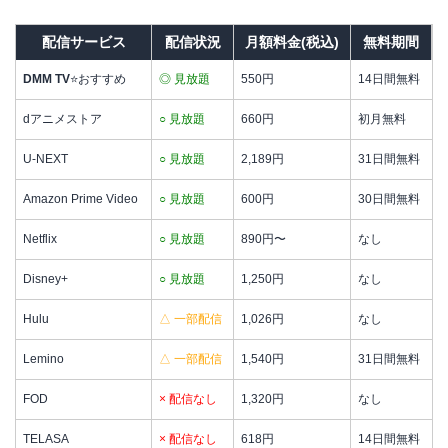
配信サービス
配信状況
月額料金(税込)
無料期間
DMM TV
⭐おすすめ
◎ 見放題
550円
14日間無料
dアニメストア
○ 見放題
660円
初月無料
U-NEXT
○ 見放題
2,189円
31日間無料
Amazon Prime Video
○ 見放題
600円
30日間無料
Netflix
○ 見放題
890円〜
なし
Disney+
○ 見放題
1,250円
なし
Hulu
△ 一部配信
1,026円
なし
Lemino
△ 一部配信
1,540円
31日間無料
FOD
× 配信なし
1,320円
なし
TELASA
× 配信なし
618円
14日間無料