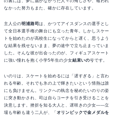
の裏には、夢に届かなかった人々の悔しさや、報われ
なかった努力もまた、確かに存在しています。
主人公の
明浦路司
は、かつてアイスダンスの選手とし
て全日本選手権の舞台にも立った青年。しかしスケー
トを始めたのが高校生になってからと遅く、思うよう
な結果を残せないまま、夢の途中で立ち止まっていま
した。そんな彼が出会ったのが、フィギュアスケート
に強い憧れを抱く小学5年生の少女
結束いのり
です。
いのりは、スケートを始めるには「遅すぎる」と言わ
れる年齢。それでも氷の上で輝きたいという情熱は誰
にも負けません。リンクへの執念を秘めたいのりの姿
に突き動かされ、司は自らコーチを引き受けることを
決意します。挫折を知る大人と、遅咲きの少女――立
場も年齢も違う二人が、「
オリンピックで金メダルを