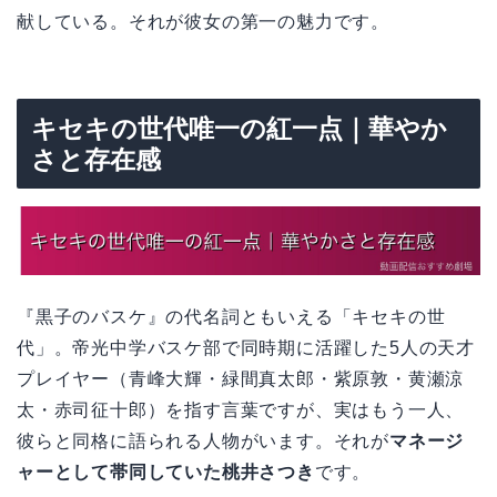
献している。それが彼女の第一の魅力です。
キセキの世代唯一の紅一点｜華やか
さと存在感
『黒子のバスケ』の代名詞ともいえる「キセキの世
代」。帝光中学バスケ部で同時期に活躍した5人の天才
プレイヤー（青峰大輝・緑間真太郎・紫原敦・黄瀬涼
太・赤司征十郎）を指す言葉ですが、実はもう一人、
彼らと同格に語られる人物がいます。それが
マネージ
ャーとして帯同していた桃井さつき
です。