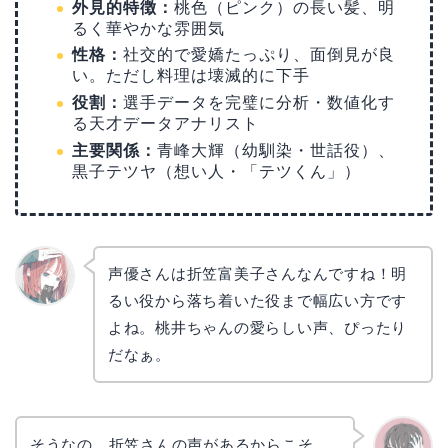
外見的特徴：
桃色（ピンク）の長い髪、明
るく華やかな雰囲気
性格：
社交的で愛嬌たっぷり、面倒見が良
い。ただし料理は壊滅的に下手
役割：
選手データを完璧に分析・数値化す
る天才データアナリスト
主要関係：
青峰大輝（幼馴染・世話役）、
黒子テツヤ（想い人・「テツくん」）
声優さんは折笠富美子さんなんですね！明
るい役から落ち着いた役まで幅広い方です
リョウ
コ
よね。桃井ちゃんの愛らしい声、ぴったり
だなぁ。
そうなの。折笠さんの声があるからこそ、