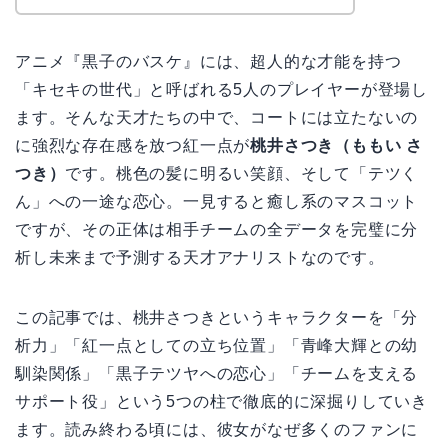
アニメ『黒子のバスケ』には、超人的な才能を持つ
「キセキの世代」と呼ばれる5人のプレイヤーが登場し
ます。そんな天才たちの中で、コートには立たないの
に強烈な存在感を放つ紅一点が
桃井さつき（ももい さ
つき）
です。桃色の髪に明るい笑顔、そして「テツく
ん」への一途な恋心。一見すると癒し系のマスコット
ですが、その正体は相手チームの全データを完璧に分
析し未来まで予測する天才アナリストなのです。
この記事では、桃井さつきというキャラクターを「分
析力」「紅一点としての立ち位置」「青峰大輝との幼
馴染関係」「黒子テツヤへの恋心」「チームを支える
サポート役」という5つの柱で徹底的に深掘りしていき
ます。読み終わる頃には、彼女がなぜ多くのファンに