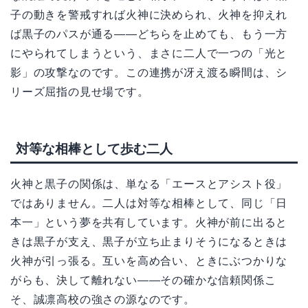
子の動きを警戒すれば火神に決められ、火神を抑えれ
ば黒子のパスが通る——どちらを止めても、もう一方
にやられてしまうという、まさに二人で一つの「光と
影」の攻撃なのです。この連携が冴え渡る瞬間は、シ
リーズ屈指の見せ場です。
対等な相棒として歩む二人
火神と黒子の関係は、単なる「エースとアシスト役」
ではありません。二人は対等な相棒として、同じ「日
本一」という夢を共有しています。火神が前に出ると
きは黒子が支え、黒子が立ち止まりそうになるときは
火神が引っ張る。互いを高め合い、ときにぶつかりな
がらも、決して離れない——その確かな信頼関係こ
そ、誠凛高校の強さの源なのです。