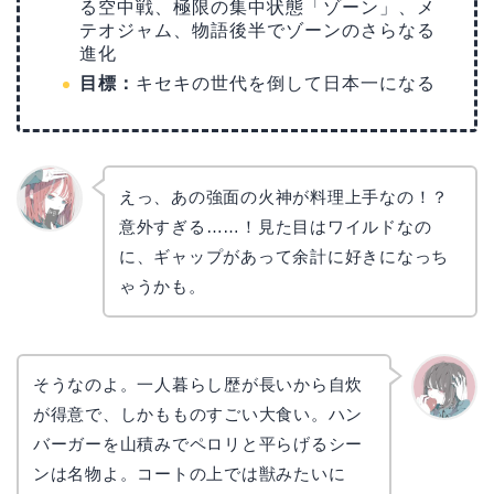
る空中戦、極限の集中状態「ゾーン」、メ
テオジャム、物語後半でゾーンのさらなる
進化
目標：
キセキの世代を倒して日本一になる
えっ、あの強面の火神が料理上手なの！？
意外すぎる……！見た目はワイルドなの
リョウ
コ
に、ギャップがあって余計に好きになっち
ゃうかも。
そうなのよ。一人暮らし歴が長いから自炊
が得意で、しかもものすごい大食い。ハン
かえで
バーガーを山積みでペロリと平らげるシー
ンは名物よ。コートの上では獣みたいに