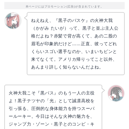
本ページにはプロモーション(広告)が含まれています。
ねえねえ、『黒子のバスケ』の火神大我
（かがみ たいが）って、黒子と並ぶ主人公
リョウ
コ
格だよね？赤髪で背が高くて、あの二股の
眉毛が印象的だけど……正直、彼ってどれ
くらいスゴい選手なのか、いまいちピンと
来てなくて。アメリカ帰りってこと以外、
あんまり詳しく知らないんだよね。
火神大我こそ『黒バス』のもう一人の主役
よ！黒子テツヤの「光」として誠凛高校を
かえで
引っ張る、圧倒的な身体能力を持つスーパ
ールーキー。今日はそんな火神の魅力を、
ジャンプ力・ゾーン・黒子とのコンビ・キ