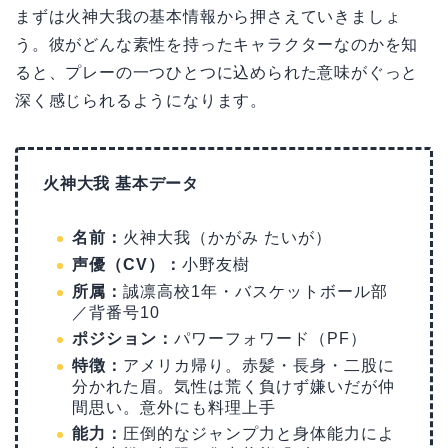
まずは火神大我の基本情報から押さえていきましょ
う。彼がどんな素性を持ったキャラクターなのかを知
ると、プレーの一つひとつに込められた意味がぐっと
深く感じられるようになります。
火神大我 基本データ
名前：
火神大我（かがみ たいが）
声優（CV）：
小野友樹
所属：
誠凛高校1年・バスケットボール部
／背番号10
ポジション：
パワーフォワード（PF）
特徴：
アメリカ帰り。赤髪・長身・二股に
分かれた眉。気性は荒く負けず嫌いだが仲
間思い。意外にも料理上手
能力：
圧倒的なジャンプ力と身体能力によ