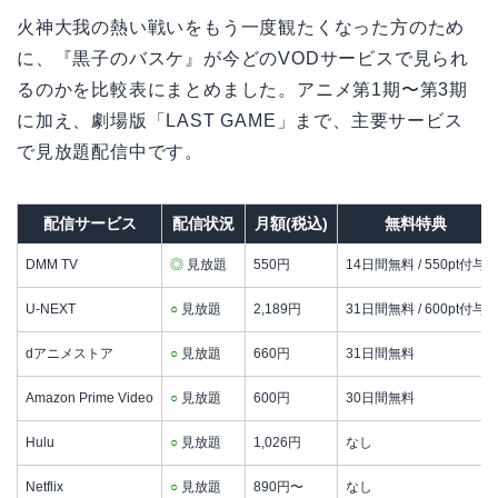
火神大我の熱い戦いをもう一度観たくなった方のため
に、『黒子のバスケ』が今どのVODサービスで見られ
るのかを比較表にまとめました。アニメ第1期〜第3期
に加え、劇場版「LAST GAME」まで、主要サービス
で見放題配信中です。
配信サービス
配信状況
月額(税込)
無料特典
DMM TV
◎
見放題
550円
14日間無料 / 550pt付与
U-NEXT
○
見放題
2,189円
31日間無料 / 600pt付与
dアニメストア
○
見放題
660円
31日間無料
Amazon Prime Video
○
見放題
600円
30日間無料
Hulu
○
見放題
1,026円
なし
Netflix
○
見放題
890円〜
なし