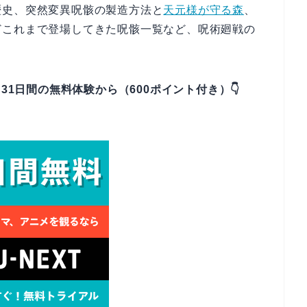
歴史、突然変異呪骸の製造方法と
天元様が守る森
、
どこれまで登場してきた呪骸一覧など、呪術廻戦の
31日間の無料体験から（600ポイント付き）👇