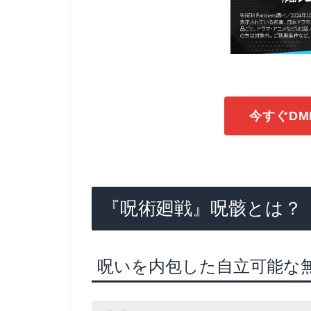
今すぐDM
『呪術廻戦』呪骸とは？
呪いを内包した自立可能な