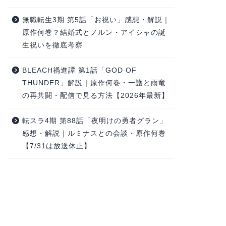
無職転生3期 第5話「お祝い」感想・解説｜
原作何巻？結婚式とノルン・アイシャの誕
生祝いを徹底考察
BLEACH禍進譚 第1話「GOD OF
THUNDER」解説｜原作何巻・一護と雨竜
の再共闘・配信で見る方法【2026年最新】
転スラ4期 第88話「夜明けの勇者グラン」
感想・解説｜ルミナスとの会談・原作何巻
【7/31は放送休止】