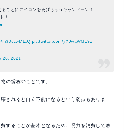
増えるごとにアイコンをあげちゃうキャンペーン！
ント！
en
.co/m38szwMEtQ
pic.twitter.com/yX0waWML9z
 20, 2021
生物の総称のことです。
破壊されると自立不能になるという弱点もありま
消費することが基本となるため、呪力を消費して底