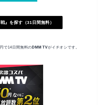
術廻戦』を探す（31日間無料）
円で14日間無料の
DMM TV
がイチオシです。