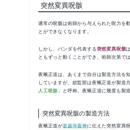
突然変異呪骸
通常の呪骸は術師から与えられた呪力を
とができなくなります。
しかし、パンダを代表する
突然変異呪骸
ともずっと動くことができ、術師次第で
夜蛾正道は、あくまで自分は製造方法を
していますが、総監部は夜蛾正道が製造
人工呪骸
」と呼称、夜蛾正道に幾度も製
突然変異呪骸の製造方法
夜蛾正道が
楽巌寺嘉伸
に伝えた突然変異