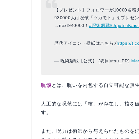
【プレゼント】フォロワーが10000名
930000人は呪骸「ツカモト」をプレゼ
→next940000！
#呪術廻戦
#JujutsuKais
歴代アイコン・壁紙はこちら⚡️
https://t
— 呪術廻戦【公式】 (@jujutsu_PR)
May
呪骸
とは、呪いを内包する自立可能な無
人工的な呪骸には「核」が存在し、核を
す。
また、呪力は術師から与えられたものを