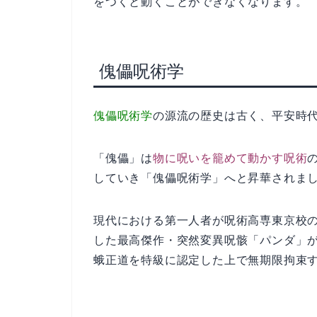
をつくと動くことができなくなります。
傀儡呪術学
傀儡呪術学
の源流の歴史は古く、平安時
「傀儡」は
物に呪いを籠めて動かす呪術
していき「傀儡呪術学」へと昇華されま
現代における第一人者が呪術高専東京校
した最高傑作・突然変異呪骸「パンダ」
蛾正道を特級に認定した上で無期限拘束