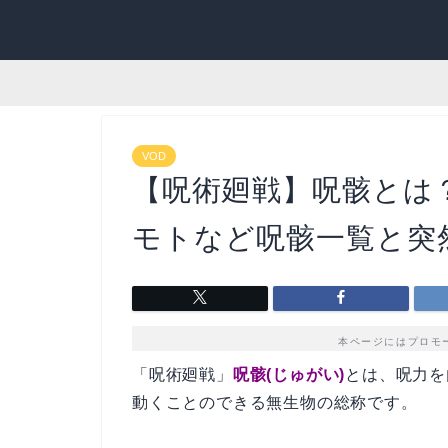
VOD
【呪術廻戦】呪骸とは
モトなど呪骸一覧と突
本ページにはプロモ
「呪術廻戦」
呪骸(じゅがい)
とは、呪力を
動くことのできる無生物の総称です。