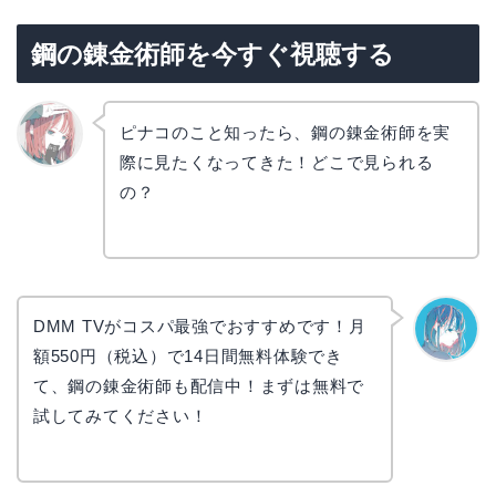
鋼の錬金術師を今すぐ視聴する
ピナコのこと知ったら、鋼の錬金術師を実
際に見たくなってきた！どこで見られる
リョウ
コ
の？
DMM TVがコスパ最強でおすすめです！月
額550円（税込）で14日間無料体験でき
なぎさ
て、鋼の錬金術師も配信中！まずは無料で
試してみてください！