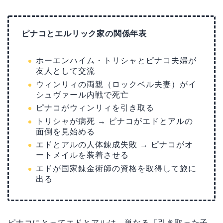
ピナコとエルリック家の関係年表
ホーエンハイム・トリシャとピナコ夫婦が
友人として交流
ウィンリィの両親（ロックベル夫妻）がイ
シュヴァール内戦で死亡
ピナコがウィンリィを引き取る
トリシャが病死 → ピナコがエドとアルの
面倒を見始める
エドとアルの人体錬成失敗 → ピナコがオ
ートメイルを装着させる
エドが国家錬金術師の資格を取得して旅に
出る
ピナコにとってエドとアルは、単なる「引き取った子