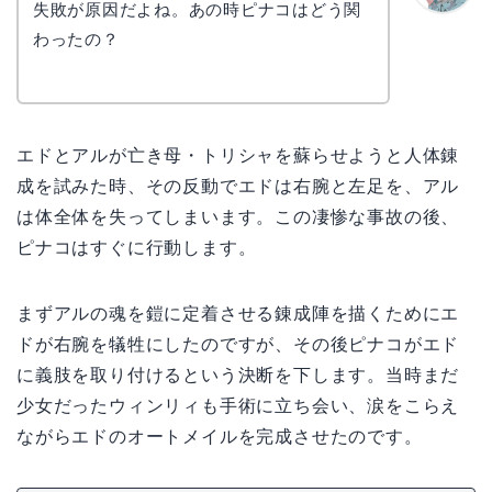
失敗が原因だよね。あの時ピナコはどう関
かえで
わったの？
エドとアルが亡き母・トリシャを蘇らせようと人体錬
成を試みた時、その反動でエドは右腕と左足を、アル
は体全体を失ってしまいます。この凄惨な事故の後、
ピナコはすぐに行動します。
まずアルの魂を鎧に定着させる錬成陣を描くためにエ
ドが右腕を犠牲にしたのですが、その後ピナコがエド
に義肢を取り付けるという決断を下します。当時まだ
少女だったウィンリィも手術に立ち会い、涙をこらえ
ながらエドのオートメイルを完成させたのです。