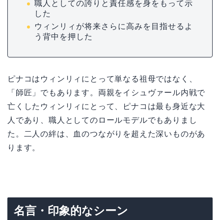
職人としての誇りと責任感を身をもって示
した
ウィンリィが将来さらに高みを目指せるよ
う背中を押した
ピナコはウィンリィにとって単なる祖母ではなく、
「師匠」でもあります。両親をイシュヴァール内戦で
亡くしたウィンリィにとって、ピナコは最も身近な大
人であり、職人としてのロールモデルでもありまし
た。二人の絆は、血のつながりを超えた深いものがあ
ります。
名言・印象的なシーン