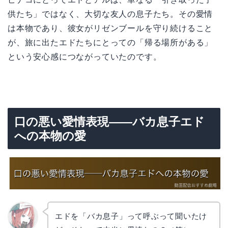
供たち」ではなく、大切な友人の息子たち。その愛情
は本物であり、彼女がリゼンブールを守り続けること
が、旅に出たエドたちにとっての「帰る場所がある」
という安心感につながっていたのです。
口の悪い愛情表現——バカ息子エド
への本物の愛
エドを「バカ息子」って呼ぶって聞いたけ