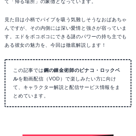
て「帰る場所」の象徴となっています。
見た目は小柄でパイプを吸う気難しそうなおばあちゃ
んですが、その内側には深い愛情と強さが宿っていま
す。エドをボコボコにできる謎のパワーの持ち主でも
ある彼女の魅力を、今回は徹底解説します！
この記事では
鋼の錬金術師のピナコ・ロックベ
ル
を動画配信（VOD）で楽しみたい方に向け
て、キャラクター解説と配信サービス情報をま
とめています。