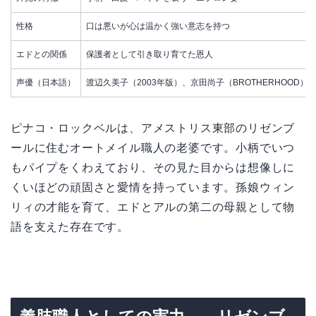
性格
口は悪いが心は温かく強い意志を持つ
エドとの関係
保護者として引き取り育てた恩人
声優（日本語）
渡辺久美子（2003年版）、京田尚子（BROTHERHOOD）
ピナコ・ロックベルは、アメストリス東部のリゼンブ
ールに住むオートメイル職人の老婆です。小柄でいつ
もパイプをくわえており、その見た目からは想像しに
くいほどの頑固さと愛情を持っています。孫娘ウィン
リィの才能を育て、エドとアルの第二の母親として物
語を支えた存在です。