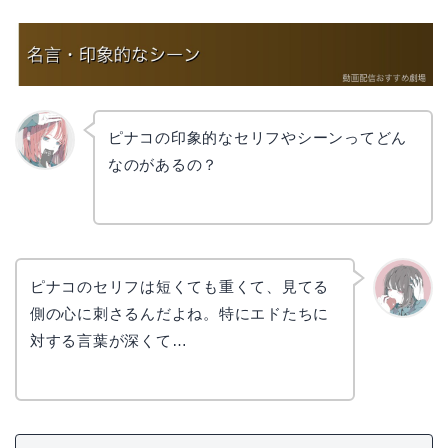
ピナコの印象的なセリフやシーンってどん
なのがあるの？
リョウ
コ
ピナコのセリフは短くても重くて、見てる
側の心に刺さるんだよね。特にエドたちに
かえで
対する言葉が深くて…