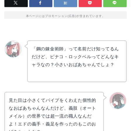
本ページにはプロモーション(広告)が含まれています。
「鋼の錬金術師」って名前だけ知ってるん
だけど、ピナコ・ロックベルってどんなキ
リョウ
コ
ャラなの？小さいおばあちゃんでしょ？
見た目は小さくてパイプをくわえた個性的
なおばあちゃんなんだけど、義肢（オート
かえで
メイル）の世界では超一流の職人なんだ
よ！エドの義手・義足を作ったのもこのお