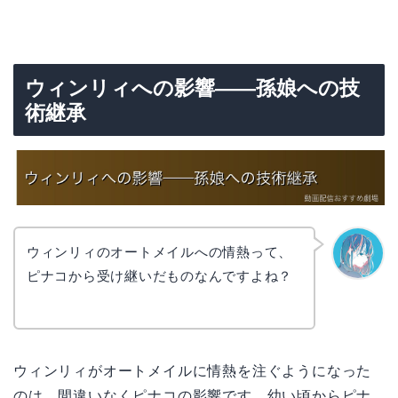
ウィンリィへの影響——孫娘への技
術継承
ウィンリィのオートメイルへの情熱って、
ピナコから受け継いだものなんですよね？
なぎさ
ウィンリィがオートメイルに情熱を注ぐようになった
のは、間違いなくピナコの影響です。幼い頃からピナ