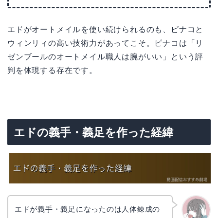
エドがオートメイルを使い続けられるのも、ピナコと
ウィンリィの高い技術力があってこそ。ピナコは「リ
ゼンブールのオートメイル職人は腕がいい」という評
判を体現する存在です。
エドの義手・義足を作った経緯
エドが義手・義足になったのは人体錬成の