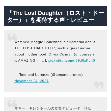
「The Lost Daughter（ロスト・ドー
ター）」を期待する声・レビュー
Watched Maggie Gyllenhaal’s directorial debut
THE LOST DAUGHTER, such a great movie
about motherhood. Olivia Colman (of course!)
is AMAZING in it. L
pic.twitter.com/t89d6xKLh0
— Tom and Lorenzo (@tomandlorenzo)
November 24, 2021
マギー・ギレンホールの監督デビュー作「THE