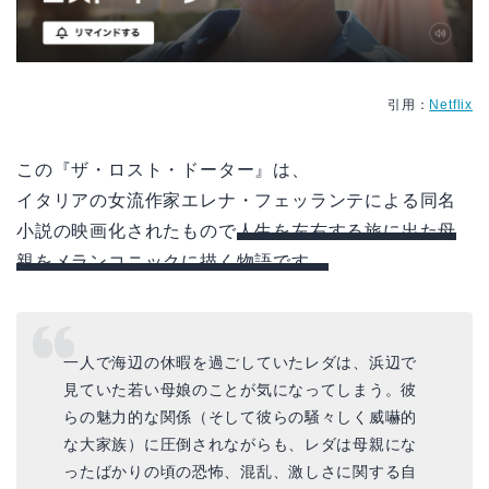
引用：
Netflix
この『ザ・ロスト・ドーター』は、
イタリアの女流作家エレナ・フェッランテによる同名
小説の映画化されたもので
人生を左右する旅に出た母
親をメランコニックに描く物語です。
一人で海辺の休暇を過ごしていたレダは、浜辺で
見ていた若い母娘のことが気になってしまう。彼
らの魅力的な関係（そして彼らの騒々しく威嚇的
な大家族）に圧倒されながらも、レダは母親にな
ったばかりの頃の恐怖、混乱、激しさに関する自