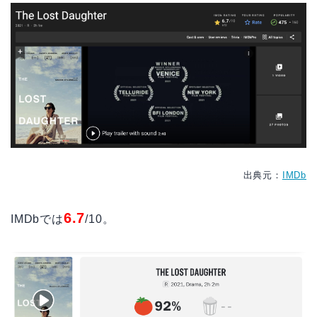
出典元：
IMDb
6.7
IMDbでは
/10。