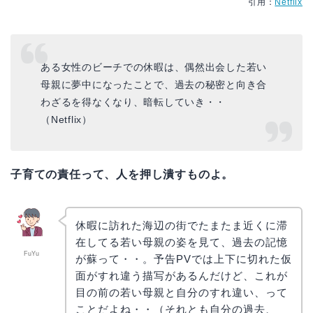
引用：
Netflix
ある女性のビーチでの休暇は、偶然出会した若い
母親に夢中になったことで、過去の秘密と向き合
わざるを得なくなり、暗転していき・・
（Netflix）
子育ての責任って、人を押し潰すものよ。
休暇に訪れた海辺の街でたまたま近くに滞
在してる若い母親の姿を見て、過去の記憶
FuYu
が蘇って・・。予告PVでは上下に切れた仮
面がすれ違う描写があるんだけど、これが
目の前の若い母親と自分のすれ違い、って
ことだよね・・（それとも自分の過去、