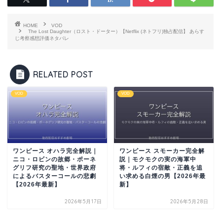
HOME
VOD
The Lost Daughter（ロスト・ドーター）【Netflix (ネトフリ)独占配信】 あらす
じ考察感想評価ネタバレ
RELATED POST
VOD
VOD
ワンピース オハラ完全解説｜
ワンピース スモーカー完全解
ニコ・ロビンの故郷・ポーネ
説｜モクモクの実の海軍中
グリフ研究の聖地・世界政府
将・ルフィの宿敵・正義を追
によるバスターコールの悲劇
い求める白煙の男【2026年最
【2026年最新】
新】
2026年5月17日
2026年5月28日