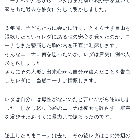
ニーナへの共感から、レダはまだ幼い我が子を置いて
家を出た過去を彼女に対して明かしました。
３年間、子どもたちに会いに行くことすらせず自由を
謳歌したというレダにある種の安心を覚えたのか、ニ
ーナもまた鬱屈した胸の内を正直に吐露します。
そんなニーナに何を思ったのか、レダは唐突に例の人
形を返しました。
さらにその人形は出来心から自分が盗んだことを告白
したレダに、当然ニーナは憤慨します。
レダは自分には母性がないのだと言いながら謝罪しま
した。しかし怒り心頭のニーナは彼女を許さず、罵声
を浴びせたあげくに暴力まで振るったのです。
逆上したままニーナは去り、その後レダはこの海辺の