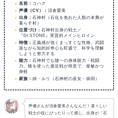
名前：
コハク
声優（CV）：
沼倉愛美
出身：
石神村（石化を免れた人類の末裔が
暮らす村）
位置づけ：
石神村出身の戦士／
『Dr.STONE』実質的メインヒロイン
特徴：
正義感が強くまっすぐな性格。武闘
派ながら知的好奇心も旺盛で、科学を理解
しようと努力する
能力：
石神村でも随一の身体能力・戦闘
力。槍を使った接近戦が得意で、俊敏かつ
身軽
家族：
姉・ルリ（石神村の巫女・病弱）
声優さんが沼倉愛美さんなんだ！凜々しい
戦士の役にぴったりって感じ。出身が「石
リョウ