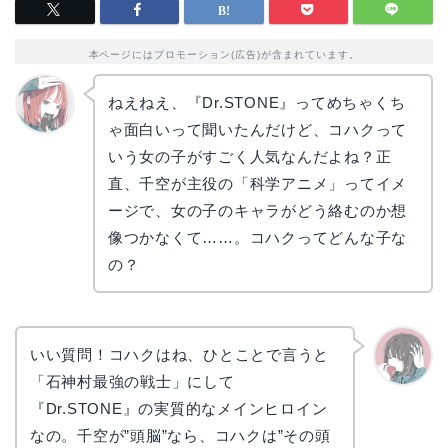
本ページにはプロモーション(広告)が含まれています。
ねえねえ、『Dr.STONE』ってめちゃくち
ゃ面白いって聞いたんだけど、コハクって
リョウ
コ
いう女の子がすごく人気なんだよね？正
直、千空が主役の「科学アニメ」ってイメ
ージで、女の子のキャラがどう絡むのか想
像つかなくて……。コハクってどんな子な
の？
いい質問！コハクはね、ひとことで言うと
「石神村最強の戦士」にして
かえで
『Dr.STONE』の実質的なメインヒロイン
なの。千空が”頭脳”なら、コハクは”その頭