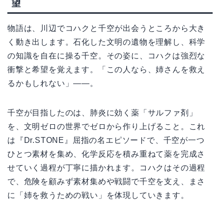
望
物語は、川辺でコハクと千空が出会うところから大き
く動き出します。石化した文明の遺物を理解し、科学
の知識を自在に操る千空。その姿に、コハクは強烈な
衝撃と希望を覚えます。「この人なら、姉さんを救え
るかもしれない」――。
千空が目指したのは、肺炎に効く薬「サルファ剤」
を、文明ゼロの世界でゼロから作り上げること。これ
は『Dr.STONE』屈指の名エピソードで、千空が一つ
ひとつ素材を集め、化学反応を積み重ねて薬を完成さ
せていく過程が丁寧に描かれます。コハクはその過程
で、危険を顧みず素材集めや戦闘で千空を支え、まさ
に「姉を救うための戦い」を体現していきます。