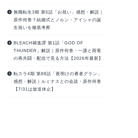
無職転生3期 第5話「お祝い」感想・解説｜
原作何巻？結婚式とノルン・アイシャの誕
生祝いを徹底考察
BLEACH禍進譚 第1話「GOD OF
THUNDER」解説｜原作何巻・一護と雨竜
の再共闘・配信で見る方法【2026年最新】
転スラ4期 第88話「夜明けの勇者グラン」
感想・解説｜ルミナスとの会談・原作何巻
【7/31は放送休止】