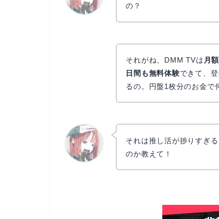
の？
リョウコ
それがね、DMM TVは
月額
日間も無料体験
できて、登
るの。円盤1枚分のお金で
それは推し活が捗りすぎる
のか教えて！
リョウコ