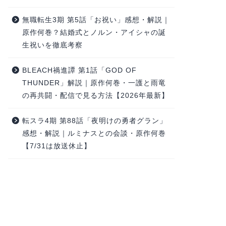
無職転生3期 第5話「お祝い」感想・解説｜
原作何巻？結婚式とノルン・アイシャの誕
生祝いを徹底考察
BLEACH禍進譚 第1話「GOD OF
THUNDER」解説｜原作何巻・一護と雨竜
の再共闘・配信で見る方法【2026年最新】
転スラ4期 第88話「夜明けの勇者グラン」
感想・解説｜ルミナスとの会談・原作何巻
【7/31は放送休止】