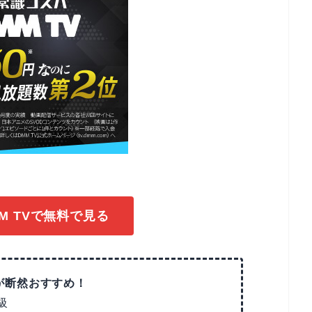
M TVで無料で見る
Vが断然おすすめ！
級