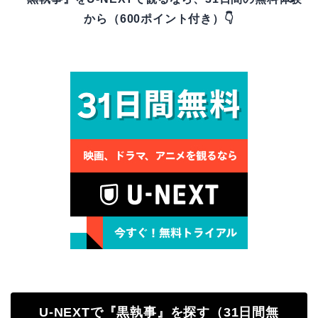
から（600ポイント付き）👇
U-NEXTで『黒執事』を探す（31日間無