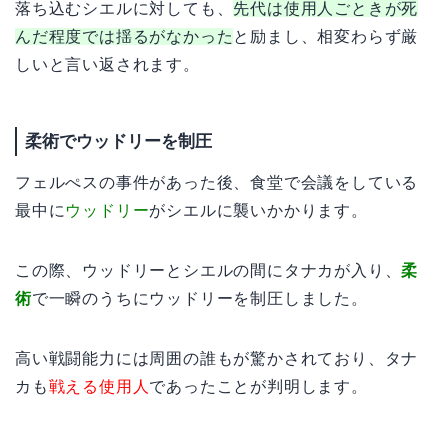
落ち込むシエルに対しても、
先代は使用人ごときが死
んだ程度では揺るがなかった
と励まし、相変わらず厳
しいと言い返されます。
柔術でウッドリーを制圧
フェルぺスの事件があった後、食堂で会議をしている
最中に
ウッドリー
がシエルに襲いかかります。
この際、ウッドリーとシエルの間にタナカが入り、
柔
術
で一瞬のうちにウッドリーを制圧しました。
高い戦闘能力には周囲の誰もが驚かされており、タナ
カも
戦える使用人
であったことが判明します。