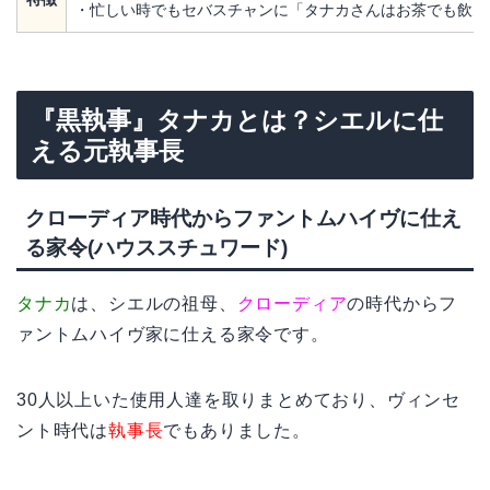
・忙しい時でもセバスチャンに「タナカさんはお茶でも飲ん
『黒執事』タナカとは？シエルに仕
える元執事長
クローディア時代からファントムハイヴに仕え
る家令(ハウススチュワード)
タナカ
は、シエルの祖母、
クローディア
の時代からフ
ァントムハイヴ家に仕える家令です。
30人以上いた使用人達を取りまとめており、ヴィンセ
ント時代は
執事長
でもありました。