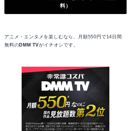
料）
アニメ・エンタメを楽しむなら、月額550円で14日間
無料の
DMM TV
がイチオシです。