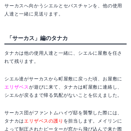
サーカスへ向かうシエルとセバスチャンを、他の使用
人達と一緒に見送ります。
「サーカス」編のタナカ
タナカは他の使用人達と一緒に、シエルに屋敷を任さ
れて残ります。
シエル達がサーカスから町屋敷に戻った頃、お屋敷に
エリザベス
が遊びに来て、タナカは町屋敷に連絡し、
シエルが戻るまで帰る気配がないことを伝えました。
サーカス団がファントムハイヴ邸を襲撃した際には、
タナカは
エリザベスの護り
を担当します。メイリンに
よって制圧されたピーターが窓から飛び込んで来た際