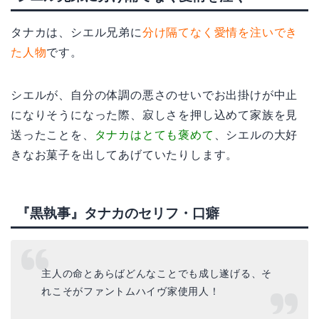
タナカは、シエル兄弟に
分け隔てなく愛情を注いでき
た人物
です。
シエルが、自分の体調の悪さのせいでお出掛けが中止
になりそうになった際、寂しさを押し込めて家族を見
送ったことを、
タナカはとても褒めて
、シエルの大好
きなお菓子を出してあげていたりします。
『黒執事』タナカのセリフ・口癖
主人の命とあらばどんなことでも成し遂げる、そ
れこそがファントムハイヴ家使用人！