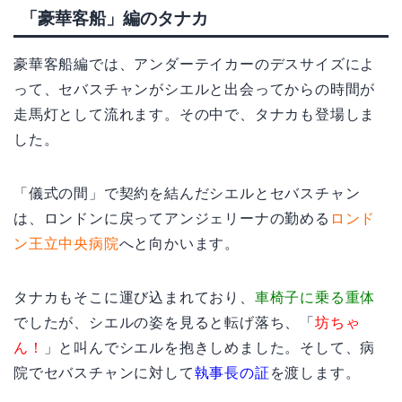
「豪華客船」編のタナカ
豪華客船編では、アンダーテイカーのデスサイズによ
って、セバスチャンがシエルと出会ってからの時間が
走馬灯として流れます。その中で、タナカも登場しま
した。
「儀式の間」で契約を結んだシエルとセバスチャン
は、ロンドンに戻ってアンジェリーナの勤める
ロンド
ン王立中央病院
へと向かいます。
タナカもそこに運び込まれており、
車椅子に乗る重体
でしたが、シエルの姿を見ると転げ落ち、「
坊ちゃ
ん！
」と叫んでシエルを抱きしめました。そして、病
院でセバスチャンに対して
執事長の証
を渡します。