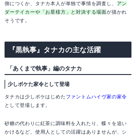
側につくか、タナカ本人が単独で事情を調査し、
アン
ダーテイカーや「お星様方」と対決する場面
が描かれ
そうです。
『黒執事』タナカの主な活躍
「あくまで執事」編のタナカ
少しボケた家令として登場
タナカは少しボケはじめた
ファントムハイヴ家の家令
として登場します。
砂糖の代わりに紅茶に調味料を入れたり、蝶々を追い
かけるなど、使用人としての活躍はありませんが、シ