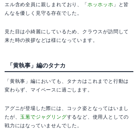
エル含め全員に親しまれており、「
ホッホッホ
」と皆
んなを優しく見守る存在でした。
見た目は小綺麗にしているため、クラウスが訪問して
来た時の挨拶などは様になっています。
「黄執事」編のタナカ
「黄執事」編においても、タナカはこれまでと行動は
変わらず、マイペースに過ごします。
アグニが登場した際には、コック姿となってはいまし
たが、
玉葱でジャグリング
するなど、使用人としての
戦力にはなっていませんでした。