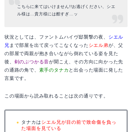
こちらに来てはいけません!!お逃げください、シエ
ル様は…貴方様には酷すぎ…ッ
状況としては、ファントムハイヴ邸襲撃の夜、
シエル
兄
まで部屋を出て戻ってこなくなった
シエル弟
が、父
の部屋で両親が抱き合いながら倒れている姿を見た
後、
剣のぶつかる音
が聞こえ、その方向に向かった先
の通路の角で、
素手のタナカ
と出会った場面に発した
言葉です。
この場面から読み取れることは次の通りです。
タナカは
シエル兄が目の前で致命傷を負っ
た場面を見ている