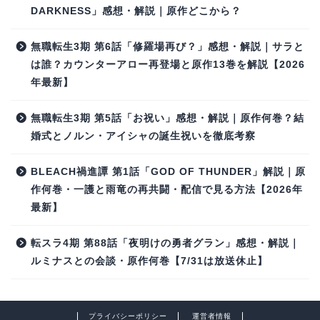
DARKNESS」感想・解説｜原作どこから？
無職転生3期 第6話「修羅場再び？」感想・解説｜サラと
は誰？カウンターアロー再登場と原作13巻を解説【2026
年最新】
無職転生3期 第5話「お祝い」感想・解説｜原作何巻？結
婚式とノルン・アイシャの誕生祝いを徹底考察
BLEACH禍進譚 第1話「GOD OF THUNDER」解説｜原
作何巻・一護と雨竜の再共闘・配信で見る方法【2026年
最新】
転スラ4期 第88話「夜明けの勇者グラン」感想・解説｜
ルミナスとの会談・原作何巻【7/31は放送休止】
プライバシーポリシー
運営者情報