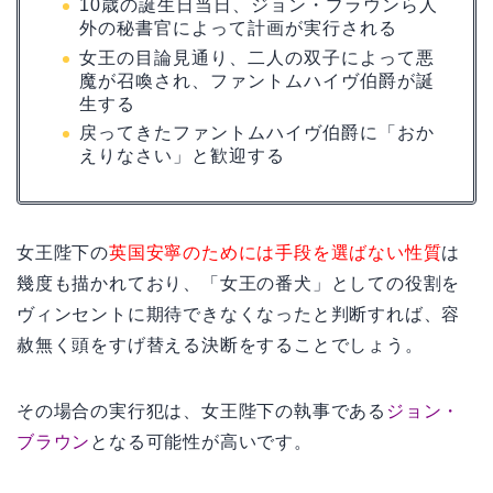
10歳の誕生日当日、ジョン・ブラウンら人
外の秘書官によって計画が実行される
女王の目論見通り、二人の双子によって悪
魔が召喚され、ファントムハイヴ伯爵が誕
生する
戻ってきたファントムハイヴ伯爵に「おか
えりなさい」と歓迎する
女王陛下の
英国安寧のためには手段を選ばない性質
は
幾度も描かれており、「女王の番犬」としての役割を
ヴィンセントに期待できなくなったと判断すれば、容
赦無く頭をすげ替える決断をすることでしょう。
その場合の実行犯は、女王陛下の執事である
ジョン・
ブラウン
となる可能性が高いです。