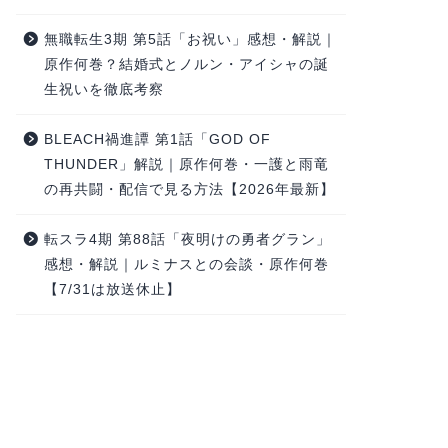
無職転生3期 第5話「お祝い」感想・解説｜
原作何巻？結婚式とノルン・アイシャの誕
生祝いを徹底考察
BLEACH禍進譚 第1話「GOD OF
THUNDER」解説｜原作何巻・一護と雨竜
の再共闘・配信で見る方法【2026年最新】
転スラ4期 第88話「夜明けの勇者グラン」
感想・解説｜ルミナスとの会談・原作何巻
【7/31は放送休止】