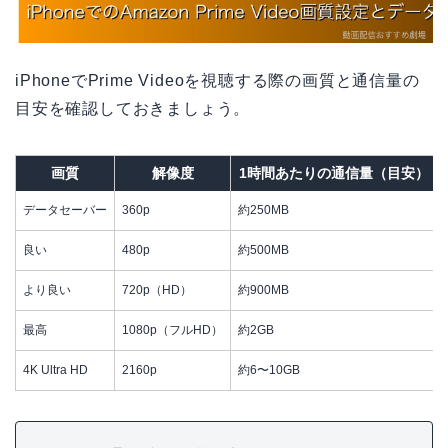
iPhoneでPrime Videoを視聴する際の画質と通信量の
目安を確認しておきましょう。
画質
解像度
1時間あたりの通信量（目安）
データセーバー
360p
約250MB
良い
480p
約500MB
より良い
720p（HD）
約900MB
最高
1080p（フルHD）
約2GB
4K Ultra HD
2160p
約6〜10GB