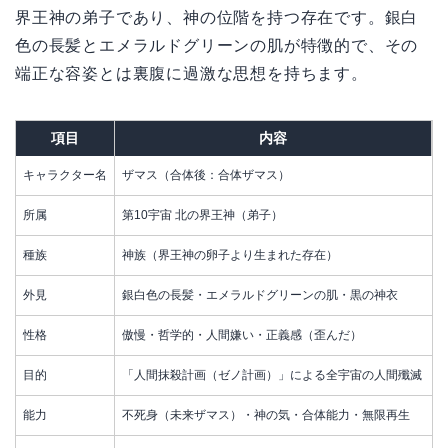
界王神の弟子であり、神の位階を持つ存在です。銀白
色の長髪とエメラルドグリーンの肌が特徴的で、その
端正な容姿とは裏腹に過激な思想を持ちます。
項目
内容
キャラクター名
ザマス（合体後：合体ザマス）
所属
第10宇宙 北の界王神（弟子）
種族
神族（界王神の卵子より生まれた存在）
外見
銀白色の長髪・エメラルドグリーンの肌・黒の神衣
性格
傲慢・哲学的・人間嫌い・正義感（歪んだ）
目的
「人間抹殺計画（ゼノ計画）」による全宇宙の人間殲滅
能力
不死身（未来ザマス）・神の気・合体能力・無限再生