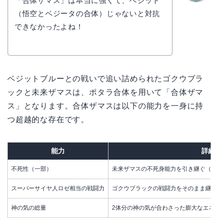
「合体ザマス」は本当に強くて、ベジット
かえで
（悟空とベジータの合体）じゃないと対抗
できなかったよね！
ベジットブルーとの戦いで追い詰められたゴクウブラ
ックと未来ザマスは、ポタラ合体を用いて「合体ザマ
ス」となります。合体ザマスは以下の能力を一身に持
つ超越的な存在です。
能力
詳細
不死性（一部）
未来ザマスの不死身能力を引き継ぐ（完
スーパーサイヤ人ロゼ相当の戦闘力
ゴクウブラックの戦闘力をそのまま継承
神の気の総量
2体分の神の気が合わさった膨大なエネ