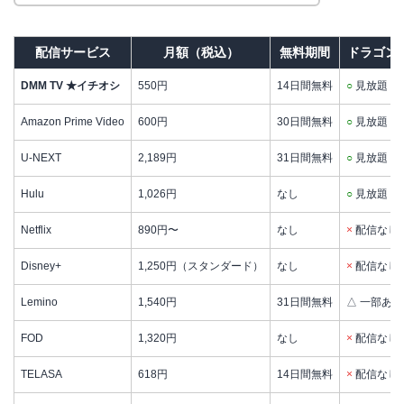
配信サービス
月額（税込）
無料期間
ドラゴン
DMM TV ★イチオシ
550円
14日間無料
○
見放題
Amazon Prime Video
600円
30日間無料
○
見放題
U-NEXT
2,189円
31日間無料
○
見放題
Hulu
1,026円
なし
○
見放題
Netflix
890円〜
なし
×
配信なし
Disney+
1,250円（スタンダード）
なし
×
配信なし
Lemino
1,540円
31日間無料
△ 一部あり
FOD
1,320円
なし
×
配信なし
TELASA
618円
14日間無料
×
配信なし