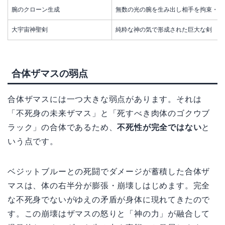
腕のクローン生成
無数の光の腕を生み出し相手を拘束・攻
大宇宙神聖剣
純粋な神の気で形成された巨大な剣
合体ザマスの弱点
合体ザマスには一つ大きな弱点があります。それは
「不死身の未来ザマス」と「死すべき肉体のゴクウブ
ラック」の合体であるため、
不死性が完全ではない
と
いう点です。
ベジットブルーとの死闘でダメージが蓄積した合体ザ
マスは、体の右半分が膨張・崩壊しはじめます。完全
な不死身でないがゆえの矛盾が身体に現れてきたので
す。この崩壊はザマスの怒りと「神の力」が融合して