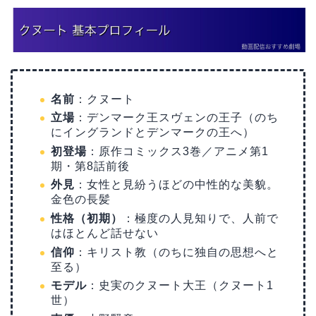
名前
：クヌート
立場
：デンマーク王スヴェンの王子（のち
にイングランドとデンマークの王へ）
初登場
：原作コミックス3巻／アニメ第1
期・第8話前後
外見
：女性と見紛うほどの中性的な美貌。
金色の長髪
性格（初期）
：極度の人見知りで、人前で
はほとんど話せない
信仰
：キリスト教（のちに独自の思想へと
至る）
モデル
：史実のクヌート大王（クヌート1
世）