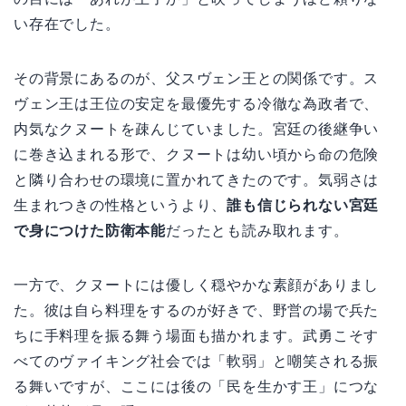
い存在でした。
その背景にあるのが、父スヴェン王との関係です。ス
ヴェン王は王位の安定を最優先する冷徹な為政者で、
内気なクヌートを疎んじていました。宮廷の後継争い
に巻き込まれる形で、クヌートは幼い頃から命の危険
と隣り合わせの環境に置かれてきたのです。気弱さは
生まれつきの性格というより、
誰も信じられない宮廷
で身につけた防衛本能
だったとも読み取れます。
一方で、クヌートには優しく穏やかな素顔がありまし
た。彼は自ら料理をするのが好きで、野営の場で兵た
ちに手料理を振る舞う場面も描かれます。武勇こそす
べてのヴァイキング社会では「軟弱」と嘲笑される振
る舞いですが、ここには後の「民を生かす王」につな