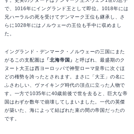
す。史実のクヌートはデンマーク王スヴェン1世の息子
で、1016年にイングランド王として即位。1018年には
兄ハーラルの死を受けてデンマーク王位も継承し、さ
らに1028年にはノルウェーの王位も手中に収めまし
た。
イングランド・デンマーク・ノルウェーの三国にまた
がるこの支配圏は
「北海帝国」
と呼ばれ、最盛期のク
ヌート大王は西ヨーロッパで神聖ローマ皇帝に次ぐほ
どの権勢を誇ったとされます。まさに「大王」の名に
ふさわしい、ヴァイキング時代の頂点に立った人物で
す。一方で1035年に40歳前後で世を去ると、巨大な帝
国はわずか数年で崩壊してしまいました。一代の英傑
が築いた、海によって結ばれた束の間の帝国だったの
です。