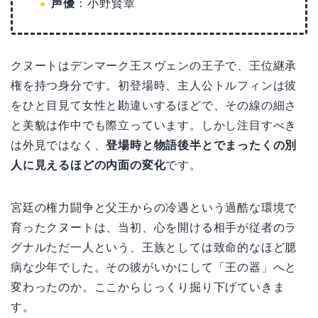
声優
：小野賢章
クヌートはデンマーク王スヴェンの王子で、王位継承
権を持つ身分です。初登場時、主人公トルフィンは彼
をひと目見て女性と勘違いするほどで、その線の細さ
と美貌は作中でも際立っています。しかし注目すべき
は外見ではなく、
登場時と物語後半とでまったくの別
人に見えるほどの内面の変化
です。
宮廷の権力闘争と父王からの冷遇という過酷な環境で
育ったクヌートは、当初、心を開ける相手が従者のラ
グナルただ一人という、王族としては致命的なほど臆
病な少年でした。その彼がいかにして「王の器」へと
変わったのか。ここからじっくり掘り下げていきま
す。