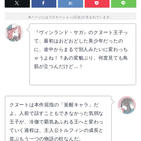
本ページにはプロモーション(広告)が含まれています。
『ヴィンランド・サガ』のクヌート王子っ
て、最初はおどおどした美少年だったの
リョウ
コ
に、途中からまるで別人みたいに変わっち
ゃうよね！？あの変貌ぶり、何度見ても鳥
肌が立つんだけど…！
クヌートは本作屈指の「覚醒キャラ」だ
よ。人前で話すこともできなかった気弱な
かえで
王子が、冷徹で覇気あふれる王へと変わっ
ていく過程は、主人公トルフィンの成長と
並ぶもう一つの物語の柱なんだ。