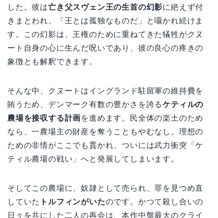
した。彼は
亡き父スヴェン王の生首の幻影
に絶えず付
きまとわれ、「王とは孤独なものだ」と囁かれ続けま
す。この幻影は、王権のために重ねてきた犠牲がクヌ
ート自身の心に生んだ呪いであり、彼の良心の疼きの
象徴とも解釈できます。
そんな中、クヌートはイングランド駐留軍の維持費を
賄うため、デンマーク有数の豊かさを誇る
ケティルの
農場を接収する計画
を進めます。民全体の楽土のため
なら、一農場主の財産を奪うこともやむなし。理想の
ための非情がここでも貫かれ、ついには武力衝突「ケ
ティル農場の戦い」へと発展してしまいます。
そしてこの農場に、奴隷として売られ、罪を見つめ直
していた
トルフィンがいた
のです。かつて殺し合いの
日々を共にした二人の再会は、本作中盤最大のクライ