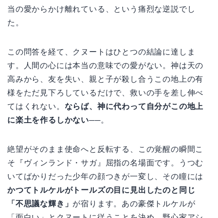
当の愛からかけ離れている、という痛烈な逆説でし
た。
この問答を経て、クヌートはひとつの結論に達しま
す。人間の心には本当の意味での愛がない。神は天の
高みから、友を失い、親と子が殺し合うこの地上の有
様をただ見下ろしているだけで、救いの手を差し伸べ
てはくれない。
ならば、神に代わって自分がこの地上
に楽土を作るしかない
──。
絶望がそのまま使命へと反転する、この覚醒の瞬間こ
そ『ヴィンランド・サガ』屈指の名場面です。うつむ
いてばかりだった少年の顔つきが一変し、その瞳には
かつてトルケルがトールズの目に見出したのと同じ
「不思議な輝き」
が宿ります。あの豪傑トルケルが
「面白い」とクヌートに従うことを決め、野心家アシ