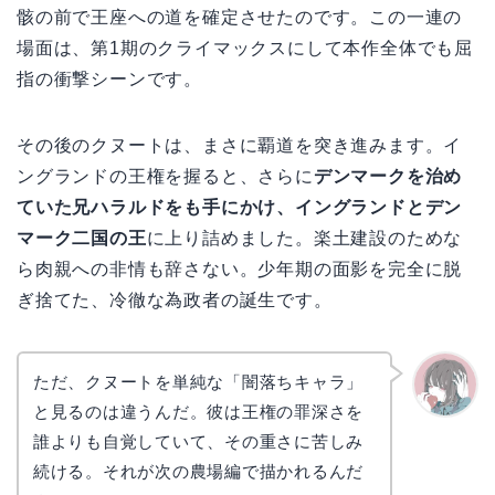
骸の前で王座への道を確定させたのです。この一連の
場面は、第1期のクライマックスにして本作全体でも屈
指の衝撃シーンです。
その後のクヌートは、まさに覇道を突き進みます。イ
ングランドの王権を握ると、さらに
デンマークを治め
ていた兄ハラルドをも手にかけ、イングランドとデン
マーク二国の王
に上り詰めました。楽土建設のためな
ら肉親への非情も辞さない。少年期の面影を完全に脱
ぎ捨てた、冷徹な為政者の誕生です。
ただ、クヌートを単純な「闇落ちキャラ」
と見るのは違うんだ。彼は王権の罪深さを
かえで
誰よりも自覚していて、その重さに苦しみ
続ける。それが次の農場編で描かれるんだ