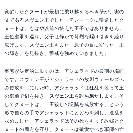
覚醒したクヌートが最初に乗り越えるべき壁が、実の
父であるスヴェン王でした。デンマークに帰還したク
ヌートは、もはや以前の怯えた王子ではありません。
王位継承を巡り、父子は静かで苛烈な駆け引きを繰り
広げます。スヴェン王もまた、息子の目に宿った「王
の輝き」を見抜き、警戒を強めていきました。
事態が決定的に動くのは、アシェラッドの最期の場面
です。スヴェン王がアシェラッドの故郷ウェールズへ
の侵攻を口にした時、アシェラッドは狂乱を装って王
の御前で剣を抜き、
スヴェン王を討ち果たします
。そ
してクヌートは、「王殺しの逆賊を成敗する」という
形で自らの手でアシェラッドにとどめを刺し、混乱を
収めました。アシェラッドはその死をもって故郷とク
ヌートの両方を守り、クヌートは敬愛すべき軍師の亡