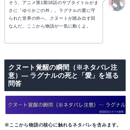
そう、アニメ第1期18話のサブタイトルがま
さに「ゆりかごの外」。ラグナルの愛に守
かえで
られた世界の外へ、クヌートが踏み出す回
なんだ。ここから物語が一気に動くよ。
クヌート覚醒の瞬間（※ネタバレ注
意）— ラグナルの死と「愛」を巡る
問答
※ここから物語の核心に触れるネタバレを含みます。