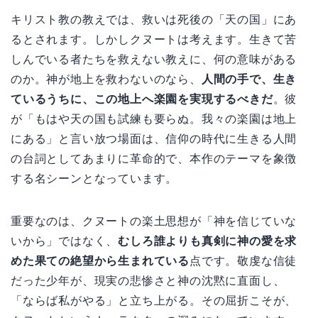
キリスト教の教えでは、救いは死後の「天の国」にあ
るとされます。しかしクヌートは考えます。生きて苦
しんでいる者たちを救えない教えに、何の意味がある
のか。神が地上を救わないのなら、
人間の手で、生き
ているうちに、この地上へ楽園を実現するべきだ
。彼
が「もはや天の国も試練も要らぬ。我々の楽園は地上
にある」と言い放つ場面は、信仰の時代に生きる人間
の台詞としてあまりに革命的で、本作のテーマを象徴
する名シーンとなっています。
重要なのは、クヌートの楽土思想が「神を信じていな
いから」ではなく、
むしろ誰よりも真剣に神の愛を求
めた果ての絶望から生まれている
点です。敬虔な信徒
だった少年が、現実の悲惨さと神の沈黙に直面し、
「ならば私がやる」と立ち上がる。その屈折こそが、