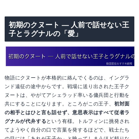
初期のクヌート — 人前で話せない王
子とラグナルの「愛」
物語にクヌートが本格的に絡んでくるのは、イングラ
ンド遠征の途中からです。戦場に送り出された王子ク
ヌートは、やがてアシェラッド率いる傭兵団と行動を
共にすることになります。ところがこの王子、
初対面
の相手とはひと言も話せず、意思表示はすべて従者ラ
グナルが代弁する
という有様。トルフィンに挑発され
てようやく自分の口で言葉を発するほどで、戦士たち
の目には「あれが王子か」と映ってしまうほど頼りな