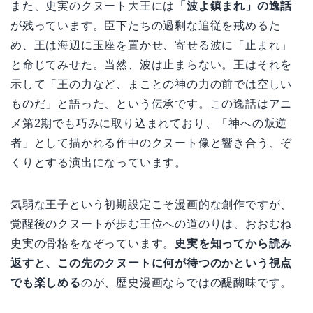
また、史実のクヌート大王には
「波よ鎮まれ」の逸話
が残っています。臣下たちの過剰な追従を戒めるた
め、王は海辺に玉座を置かせ、寄せる波に「止まれ」
と命じてみせた。当然、波は止まらない。王はそれを
示して「王の力など、まことの神の力の前では空しい
ものだ」と語った、という伝承です。この逸話はアニ
メ第2期でも巧みに取り込まれており、「神への叛逆
者」として描かれる作中のクヌート像と響き合う、ぞ
くりとする演出になっています。
気弱な王子という初期設定こそ漫画的な創作ですが、
覚醒後のクヌートが歩む王位への道のりは、おおむね
史実の骨格をなぞっています。
史実を知ってから読み
返すと、この先のクヌートに何が待つのかという視点
でも楽しめる
のが、歴史漫画ならではの醍醐味です。