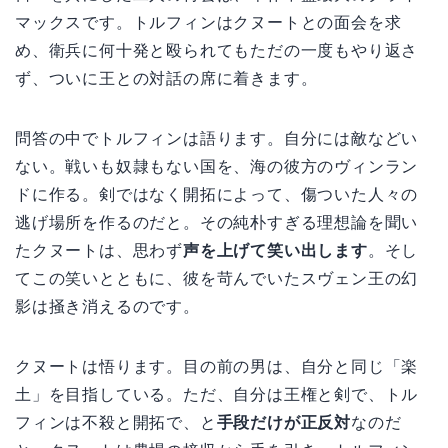
マックスです。トルフィンはクヌートとの面会を求
め、衛兵に何十発と殴られてもただの一度もやり返さ
ず、ついに王との対話の席に着きます。
問答の中でトルフィンは語ります。自分には敵などい
ない。戦いも奴隷もない国を、海の彼方のヴィンラン
ドに作る。剣ではなく開拓によって、傷ついた人々の
逃げ場所を作るのだと。その純朴すぎる理想論を聞い
たクヌートは、思わず
声を上げて笑い出します
。そし
てこの笑いとともに、彼を苛んでいたスヴェン王の幻
影は掻き消えるのです。
クヌートは悟ります。目の前の男は、自分と同じ「楽
土」を目指している。ただ、自分は王権と剣で、トル
フィンは不殺と開拓で、と
手段だけが正反対
なのだ