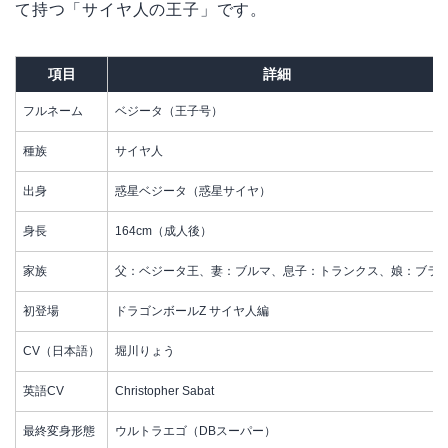
て持つ「サイヤ人の王子」です。
項目
詳細
フルネーム
ベジータ（王子号）
種族
サイヤ人
出身
惑星ベジータ（惑星サイヤ）
身長
164cm（成人後）
家族
父：ベジータ王、妻：ブルマ、息子：トランクス、娘：ブラ
初登場
ドラゴンボールZ サイヤ人編
CV（日本語）
堀川りょう
英語CV
Christopher Sabat
最終変身形態
ウルトラエゴ（DBスーパー）