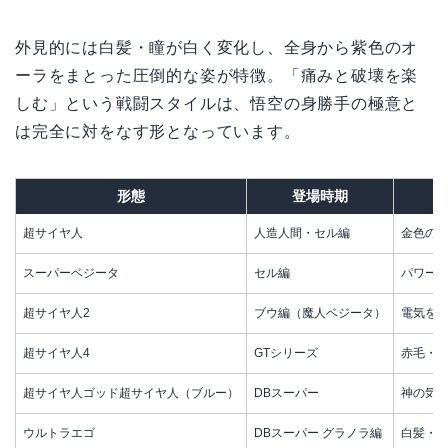
外見的には白髪・瞳が白く変化し、全身から紫色のオ
ーラをまとった圧倒的な姿が特徴。「痛みと破壊を楽
しむ」という戦闘スタイルは、悟空の身勝手の極意と
は完全に対をなす形となっています。
形態
登場時期
超サイヤ人
人造人間・セル編
金色のオ
スーパーベジータ
セル編
パワー
超サイヤ人2
ブウ編（魔人ベジータ）
電気を
超サイヤ人4
GTシリーズ
赤毛・サ
超サイヤ人ゴッド超サイヤ人（ブルー）
DBスーパー
神の気
ウルトラエゴ
DBスーパー グラノラ編
白髪・