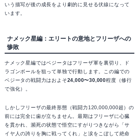
いう描写が後の成長をより劇的に見せる伏線になって
います。
ナメック星編：エリートの意地とフリーザへの
惨敗
ナメック星編ではベジータはフリーザ軍を裏切り、ド
ラゴンボールを狙って単独で行動します。この編での
ベジータの戦闘力はおよそ
24,000〜30,000
程度（修行
で強化）。
しかしフリーザの最終形態（戦闘力120,000,000超）の
前には完全に歯が立ちません。最期はフリーザに心臓
を貫かれ、瀕死の状態で悟空にすがりつきながら「サ
イヤ人の誇りを胸に戦ってくれ」と涙をこぼして絶命