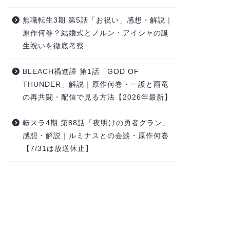
無職転生3期 第5話「お祝い」感想・解説｜
原作何巻？結婚式とノルン・アイシャの誕
生祝いを徹底考察
BLEACH禍進譚 第1話「GOD OF
THUNDER」解説｜原作何巻・一護と雨竜
の再共闘・配信で見る方法【2026年最新】
転スラ4期 第88話「夜明けの勇者グラン」
感想・解説｜ルミナスとの会談・原作何巻
【7/31は放送休止】