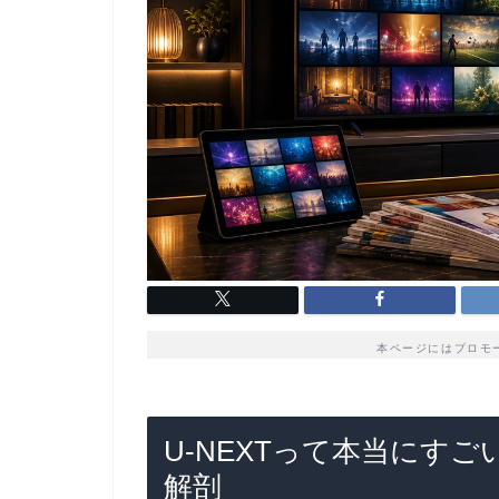
本ページにはプロモ
U-NEXTって本当にすご
解剖