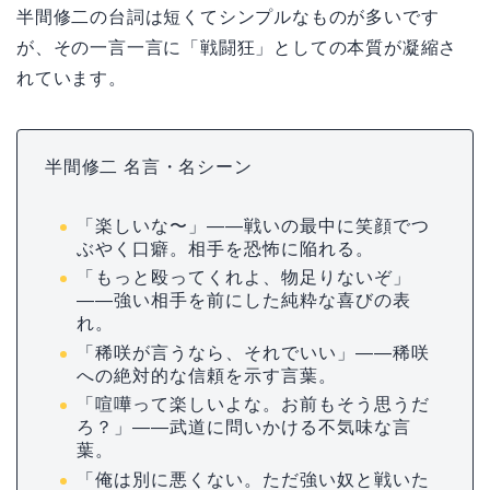
半間修二の台詞は短くてシンプルなものが多いです
が、その一言一言に「戦闘狂」としての本質が凝縮さ
れています。
半間修二 名言・名シーン
「楽しいな〜」——戦いの最中に笑顔でつ
ぶやく口癖。相手を恐怖に陥れる。
「もっと殴ってくれよ、物足りないぞ」
——強い相手を前にした純粋な喜びの表
れ。
「稀咲が言うなら、それでいい」——稀咲
への絶対的な信頼を示す言葉。
「喧嘩って楽しいよな。お前もそう思うだ
ろ？」——武道に問いかける不気味な言
葉。
「俺は別に悪くない。ただ強い奴と戦いた