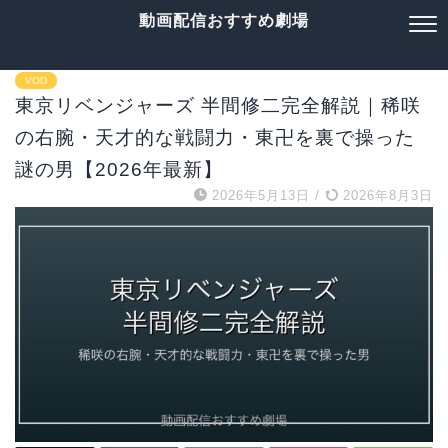
動画配信おすすめ劇場
VOD
東京リベンジャーズ 半間修二完全解説｜稀咲
の右腕・天才的な戦闘力・東卍を裏で操った
謎の男【2026年最新】
2026年5月13日
/
2026年8月3日