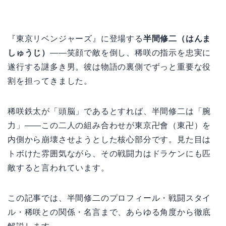
『東京リベンジャーズ』に登場する
半間修二（はんま
しゅうじ）
——笑顔で敵を倒し、稀咲の指示を忠実に
遂行する謎多き男。彼は物語の裏側でずっと重要な役
割を担ってきました。
稀咲鉄太が「頭脳」であるとすれば、半間修二は「腕
力」——この二人の組み合わせが東京卍會（東卍）を
内側から崩壊させようとした核心部分です。見た目は
トボけた雰囲気ながら、その戦闘力はドラケンにも匹
敵すると言われています。
この記事では、半間修二のプロフィール・戦闘スタイ
ル・稀咲との関係・名言まで、あらゆる角度から徹底