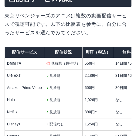
東京リベンジャーズのアニメは複数の動画配信サービ
スで視聴可能です。以下の比較表を参考に、自分に合
ったサービスを選んでみてください。
配信サービス
配信状況
月額（税込）
無料期
DMM TV
◎
見放題（最推奨）
550円
14日間 / 55
U-NEXT
○
見放題
2,189円
31日間 / 60
Amazon Prime Video
○
見放題
600円
30日間
Hulu
○
見放題
1,026円
なし
Netflix
○
見放題
890円〜
なし
Disney+
×
配信なし
1,250円
なし