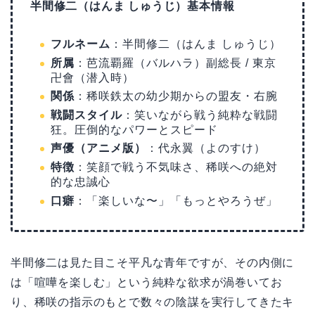
半間修二（はんま しゅうじ）基本情報
フルネーム
：半間修二（はんま しゅうじ）
所属
：芭流覇羅（バルハラ）副総長 / 東京
卍會（潜入時）
関係
：稀咲鉄太の幼少期からの盟友・右腕
戦闘スタイル
：笑いながら戦う純粋な戦闘
狂。圧倒的なパワーとスピード
声優（アニメ版）
：代永翼（よのすけ）
特徴
：笑顔で戦う不気味さ、稀咲への絶対
的な忠誠心
口癖
：「楽しいな〜」「もっとやろうぜ」
半間修二は見た目こそ平凡な青年ですが、その内側に
は「喧嘩を楽しむ」という純粋な欲求が渦巻いてお
り、稀咲の指示のもとで数々の陰謀を実行してきたキ