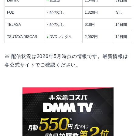
Lemino
○
見放題
1,540円
31日間
FOD
×
配信なし
1,320円
なし
TELASA
×
配信なし
618円
14日間
TSUTAYA DISCAS
○
DVDレンタル
2,052円
14日間
※ 配信状況は2026年5月時点の情報です。最新情報は
各公式サイトでご確認ください。