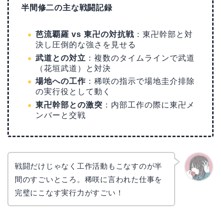
半間修二の主な戦闘記録
芭流覇羅 vs 東卍の対抗戦
：東卍幹部と対
決し圧倒的な強さを見せる
武道との対立
：複数のタイムラインで武道
（花垣武道）と対決
場地への工作
：稀咲の指示で場地圭介排除
の実行役として動く
東卍幹部との激突
：内部工作の際に東卍メ
ンバーと交戦
戦闘だけじゃなく工作活動もこなすのが半
間のすごいところ。稀咲に言われた仕事を
かえで
完璧にこなす実行力がすごい！