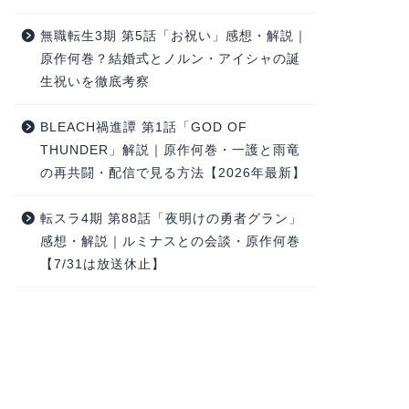
無職転生3期 第5話「お祝い」感想・解説｜
原作何巻？結婚式とノルン・アイシャの誕
生祝いを徹底考察
BLEACH禍進譚 第1話「GOD OF
THUNDER」解説｜原作何巻・一護と雨竜
の再共闘・配信で見る方法【2026年最新】
転スラ4期 第88話「夜明けの勇者グラン」
感想・解説｜ルミナスとの会談・原作何巻
【7/31は放送休止】