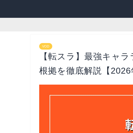
VOD
【転スラ】最強キャララ
根拠を徹底解説【202