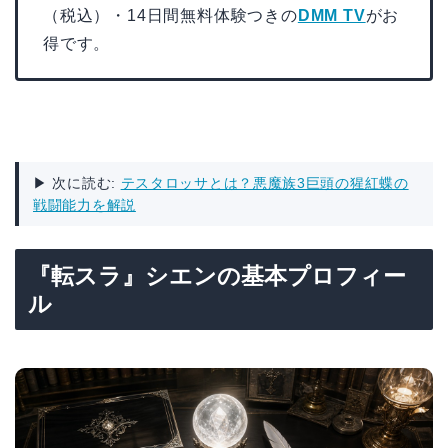
（税込）・14日間無料体験つきの
DMM TV
がお
得です。
▶ 次に読む:
テスタロッサとは？悪魔族3巨頭の猩紅蝶の
戦闘能力を解説
『転スラ』シエンの基本プロフィー
ル