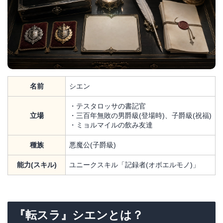
名前
シエン
・テスタロッサの書記官
立場
・三百年無敗の男爵級(登場時)、子爵級(祝福)
・ミョルマイルの飲み友達
種族
悪魔公(子爵級)
能力(スキル)
ユニークスキル「記録者(オボエルモノ)」
『転スラ』シエンとは？