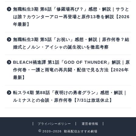
無職転生3期 第6話「修羅場再び？」感想・解説｜サラと
は誰？カウンターアロー再登場と原作13巻を解説【2026
年最新】
無職転生3期 第5話「お祝い」感想・解説｜原作何巻？結
婚式とノルン・アイシャの誕生祝いを徹底考察
BLEACH禍進譚 第1話「GOD OF THUNDER」解説｜原
作何巻・一護と雨竜の再共闘・配信で見る方法【2026年
最新】
転スラ4期 第88話「夜明けの勇者グラン」感想・解説｜
ルミナスとの会談・原作何巻【7/31は放送休止】
プライバシーポリシー
運営者情報
2020–2026 動画配信おすすめ劇場