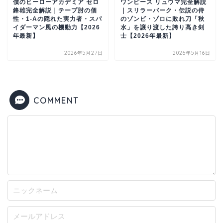
僕のヒーローアカデミア セロ
ワンピース リュウマ完全解説
鋒雄完全解説｜テープ肘の個
｜スリラーバーク・伝説の侍
性・1-Aの隠れた実力者・スパ
のゾンビ・ゾロに敗れ刀「秋
イダーマン風の機動力【2026
水」を譲り渡した誇り高き剣
年最新】
士【2026年最新】
2026年5月27日
2026年5月16日
COMMENT