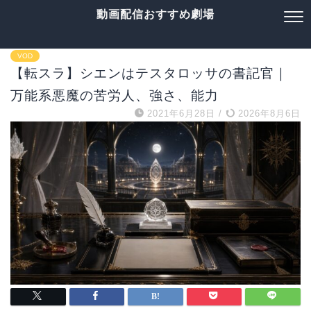
動画配信おすすめ劇場
VOD
【転スラ】シエンはテスタロッサの書記官｜
万能系悪魔の苦労人、強さ、能力
2021年6月28日
/
2026年8月6日