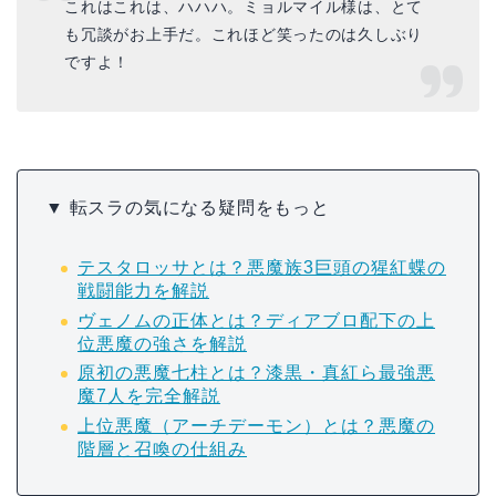
これはこれは、ハハハ。ミョルマイル様は、とて
も冗談がお上手だ。これほど笑ったのは久しぶり
ですよ！
▼ 転スラの気になる疑問をもっと
テスタロッサとは？悪魔族3巨頭の猩紅蝶の
戦闘能力を解説
ヴェノムの正体とは？ディアブロ配下の上
位悪魔の強さを解説
原初の悪魔七柱とは？漆黒・真紅ら最強悪
魔7人を完全解説
上位悪魔（アーチデーモン）とは？悪魔の
階層と召喚の仕組み