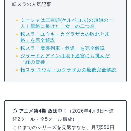
転スラの人気記事
ミーシャは三巨頭(ケルベロス)の頭領の一
人！籠絡に長けた「女」の二つ名
転スラ「ユウキ・カグラザカの敗北と末
路」を完全解説
転スラ「魔導列車・鉄道」を完全解説
ジラードとアインは地下迷宮にも挑んだ
「緑の使徒」
転スラ ユウキ・カグラザカの最後完全解説
📺
アニメ第4期 放送中！
（2026年4月3日〜連
続2クール・全5クール構成）
これまでのシリーズを見返すなら、月額550円