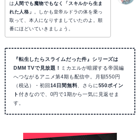
は
人間でも魔物でもなく「スキルから生ま
かえで
れた人格」
。しかも皇帝ルドラの体を乗っ
取って、本人になりすましていたのよ。順
番にほどいていきましょう。
『転生したらスライムだった件』シリーズは
DMM TVで見放題！
ミカエルが暗躍する帝国編
へつながるアニメ第4期も配信中。月額550円
（税込）・初回
14日間無料
、さらに
550ポイン
ト
付きなので、0円で1期から一気に見返せま
す。