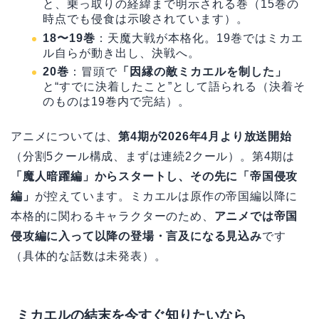
と、乗っ取りの経緯まで明示される巻（15巻の
時点でも侵食は示唆されています）。
18〜19巻
：天魔大戦が本格化。19巻ではミカエ
ル自らが動き出し、決戦へ。
20巻
：冒頭で
「因縁の敵ミカエルを制した」
と“すでに決着したこと”として語られる（決着そ
のものは19巻内で完結）。
アニメについては、
第4期が2026年4月より放送開始
（分割5クール構成、まずは連続2クール）。第4期は
「魔人暗躍編」からスタートし、その先に「帝国侵攻
編」
が控えています。ミカエルは原作の帝国編以降に
本格的に関わるキャラクターのため、
アニメでは帝国
侵攻編に入って以降の登場・言及になる見込み
です
（具体的な話数は未発表）。
ミカエルの結末を今すぐ知りたいなら