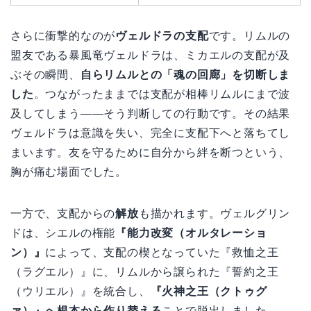
さらに衝撃的なのが
ヴェルドラの支配
です。リムルの
盟友である暴風竜ヴェルドラは、ミカエルの支配が及
ぶその瞬間、
自らリムルとの「魂の回廊」を切断しま
した
。つながったままでは支配が相棒リムルにまで波
及してしまう——そう判断しての行動です。その結果
ヴェルドラは意識を失い、完全に支配下へと落ちてし
まいます。友を守るために自分から絆を断つという、
胸が痛む場面でした。
一方で、支配からの
解放
も描かれます。ヴェルグリン
ドは、シエルの権能
『能力改変（オルタレーショ
ン）』
によって、支配の楔となっていた『救恤之王
（ラグエル）』に、リムルから譲られた『誓約之王
（ウリエル）』を統合し、
『火神之王（クトゥグ
ァ）』へ根本から作り替える
ことで脱出しました。