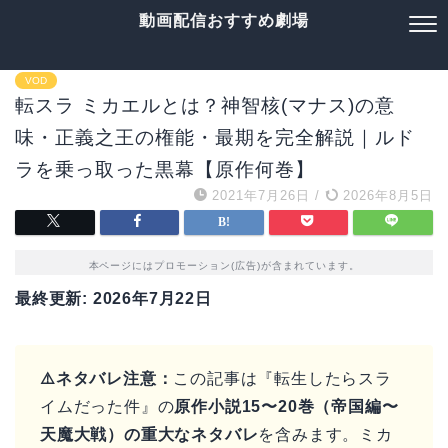
動画配信おすすめ劇場
VOD
転スラ ミカエルとは？神智核(マナス)の意
味・正義之王の権能・最期を完全解説｜ルド
ラを乗っ取った黒幕【原作何巻】
2021年7月26日
/
2026年8月5日
本ページにはプロモーション(広告)が含まれています。
最終更新: 2026年7月22日
⚠️ネタバレ注意：
この記事は『転生したらスラ
イムだった件』の
原作小説15〜20巻（帝国編〜
天魔大戦）の重大なネタバレ
を含みます。ミカ