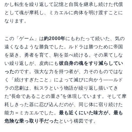
かし転生を繰り返して記憶と自我を継承し続けた代償
として魂が摩耗し、ミカエルに肉体を明け渡すことに
なります。
この「ゲーム」は
約2000年
にもわたって続いた、気の
遠くなるような勝負でした。ルドラは勝つために帝国
を築き、勇者を育て、駒を並べ続ける。その果てしな
い繰り返しが、皮肉にも
彼自身の魂をすり減らしてい
った
のです。強大な力を持つ者が、力そのものではな
く「続けすぎたこと」によって滅びに向かう——ルド
ラの悲劇は、転スラという物語が繰り返し描いてき
た“長命であることの重さ”を体現しています。そして摩
耗しきった器に忍び込んだのが、同じ体に宿り続けた
能力＝ミカエルでした。
最も近くにいた味方が、最も
危険な乗っ取り手だった
という構図です。