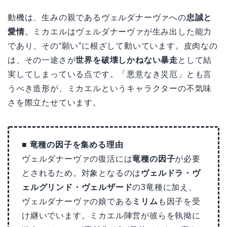
動機は、生みの親であるヴェルダナーヴァへの
忠誠と
愛情
。ミカエルはヴェルダナーヴァが生み出した能力
であり、その“願い”に根ざして動いています。皮肉なの
は、その一途さが
世界を破壊しかねない暴走
として結
実してしまっている点です。「悪意なき災厄」とも言
うべき造形が、ミカエルというキャラクターの不気味
さを際立たせています。
■ 竜種の因子を集める理由
ヴェルダナーヴァの復活には
竜種の因子
が必要
とされるため。対象となるのは
ヴェルドラ・ヴ
ェルグリンド・ヴェルザード
の3竜種に加え、
ヴェルダナーヴァの娘である
ミリム
も因子を受
け継いでいます。ミカエル陣営が彼らを執拗に