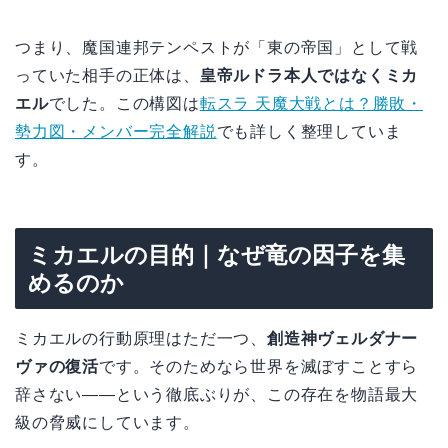
つまり、魔国連邦テンペストが「東の帝国」として戦
っていた相手の正体は、
皇帝ルドラ本人ではなくミカ
エル
でした。この構図は
転スラ 天魔大戦とは？勝敗・
勢力図・メンバー完全解説
でも詳しく整理していま
す。
ミカエルの目的｜なぜ竜の因子を集
めるのか
ミカエルの行動原理はただ一つ、
創造神ヴェルダナー
ヴァの復活
です。そのためなら世界を滅ぼすことすら
辞さない——という徹底ぶりが、この存在を物語最大
級の脅威にしています。