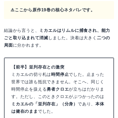
⚠️ここから原作19巻の核心ネタバレです。
結論から言うと、
ミカエルはリムルに捕食され、能力
ごと取り込まれて消滅
しました。決着は大きく
二つの
局面
に分かれます。
【前半】並列存在との激突
ミカエルの切り札は
時間停止
でした。止まった
世界では誰も抵抗できません。そこへ、同じく
時間停止を扱える
勇者クロエ
が立ちはだかりま
す。ただし、このときクロエがぶつかったのは
ミカエルの「並列存在」（分身）
であり、
本体
は健在のまま
でした。