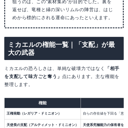
狙うのは、この“素材集め”が目的でした。裏を
返せば、竜種と縁の深いリムルの陣営は、はじ
めから標的にされる運命にあったといえます。
ミカエルの権能一覧｜「支配」が最
大の武器
ミカエルの恐ろしさは、単純な破壊力ではなく
「相手
を支配して味方ごと奪う」
点にあります。主な権能を
整理します。
権能
王権発動（レガリア・ドミニオン）
自らの存在値を下回る「意思
天使長の支配（アルティメット・ドミニオン）
天使系究極能力の保有者を支