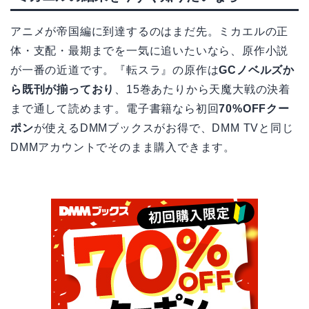
アニメが帝国編に到達するのはまだ先。ミカエルの正
体・支配・最期までを一気に追いたいなら、原作小説
が一番の近道です。『転スラ』の原作は
GCノベルズか
ら既刊が揃っており
、15巻あたりから天魔大戦の決着
まで通して読めます。電子書籍なら初回
70%OFFクー
ポン
が使えるDMMブックスがお得で、DMM TVと同じ
DMMアカウントでそのまま購入できます。