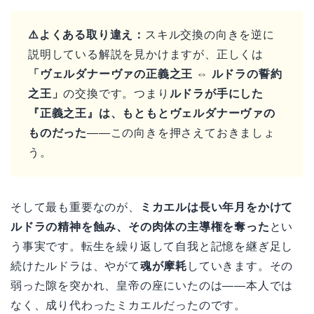
⚠️よくある取り違え：
スキル交換の向きを逆に
説明している解説を見かけますが、正しくは
「ヴェルダナーヴァの正義之王 ⇔ ルドラの誓約
之王」
の交換です。つまり
ルドラが手にした
『正義之王』は、もともとヴェルダナーヴァの
ものだった
——この向きを押さえておきましょ
う。
そして最も重要なのが、
ミカエルは長い年月をかけて
ルドラの精神を蝕み、その肉体の主導権を奪った
とい
う事実です。転生を繰り返して自我と記憶を継ぎ足し
続けたルドラは、やがて
魂が摩耗
していきます。その
弱った隙を突かれ、皇帝の座にいたのは——本人では
なく、成り代わったミカエルだったのです。