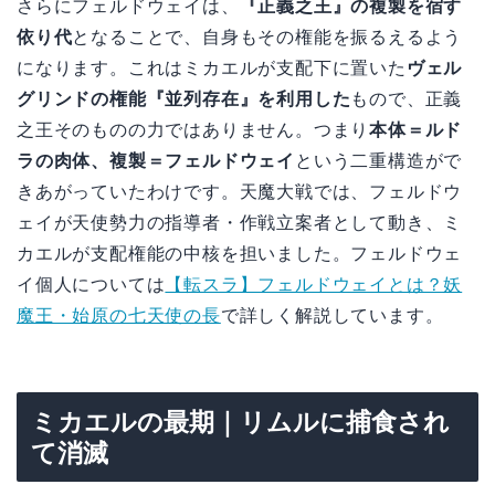
さらにフェルドウェイは、
『正義之王』の複製を宿す
依り代
となることで、自身もその権能を振るえるよう
になります。これはミカエルが支配下に置いた
ヴェル
グリンドの権能『並列存在』を利用した
もので、正義
之王そのものの力ではありません。つまり
本体＝ルド
ラの肉体、複製＝フェルドウェイ
という二重構造がで
きあがっていたわけです。天魔大戦では、フェルドウ
ェイが天使勢力の指導者・作戦立案者として動き、ミ
カエルが支配権能の中核を担いました。フェルドウェ
イ個人については
【転スラ】フェルドウェイとは？妖
魔王・始原の七天使の長
で詳しく解説しています。
ミカエルの最期｜リムルに捕食され
て消滅