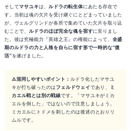
そして
マサユキ
は、
ルドラの転生体
にあたる存在で
す。当初は魂の欠片を受け継ぐにとどまっていました
が、ヴェルグリンドが各所で集めていた欠片を取り込
むことで、
ルドラのほぼ完全な魂を宿す
に至りまし
た。彼は究極能力『英雄之王』の権能によって、
全盛
期のルドラの力と人格を自らに宿す形で一時的な“復
活”
を遂げました。
⚠️混同しやすいポイント：
ルドラ化したマサユ
キが打ち破ったのは
フェルドウェイ
であり、
ミ
カエル戦とは別の戦線
です。「マサユキがミカ
エルを倒した」ではないので注意しましょう。
ミカエルにトドメを刺したのは後述のとおりリ
ムルです。