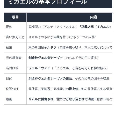
ミカエルの基本プロフィール
項目
内容
正体
究極能力（アルティメットスキル）
『正義之王（ミカエル）』
言い換えると
スキルそのものが自我を持った“もう一つの人格”
宿主
東の帝国皇帝
ルドラ
（肉体を乗っ取り、本人に成り代わってい
元の所有者
創造神ヴェルダナーヴァ
（のちルドラの手に渡る）
名付け親
フェルドウェイ
（「ミカエル」と名を与えられ神智核へ）
目的
創造神
ヴェルダナーヴァの復活
。そのため竜の因子を収集
位置づけ
天使系（美徳系）究極能力の
最上位
。他の天使系スキル保有者
最期
リムルに捕食され、能力ごと取り込まれて消滅
（原作19巻で