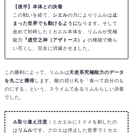
【後半】本体との決着
この戦いを経て、
シエル
の力によりリムルは
止
まった世界でも動けるように
なります。そして
改めて対峙したミカエル本体を、リムルが究極
能力
『虚空之神（アザトース）』
の権能で喰ら
い尽くし、完全に消滅させました。
この勝利によって、リムルは
天使系究極能力のデータ
を丸ごと獲得
します。敵の切り札を「食べて自分のも
のにする」という、スライムであるリムルらしい決着
でした。
⚠️取り違え注意：
ミカエルにトドメを刺したの
は
リムル
です。クロエは停止した世界でミカエ