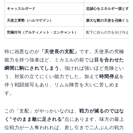
キャッスルガード
忠誠心をエネルギー源とする
天使之軍勢（ハルマゲドン）
膨大な数の天使を召喚
する切
究極付与（アルティメット・エンチャント）
配下に自らの力を分け与えて
特に凶悪なのが
「天使長の支配」
です。天使系の究極
能力を持つ強者ほど、ミカエルの前では
目を合わせた
瞬間に駒にされてしまう
。強ければ強いほど危険とい
う、対策の立てにくい能力でした。加えて
時間停止
を
伴う戦闘描写もあり、リムル陣営を大いに苦しめま
す。
この「支配」がやっかいなのは、
戦力が減るのではな
く“そのまま敵に足される”
点にあります。味方の最上
位戦力が一人奪われれば、差し引きで二人ぶんの戦力