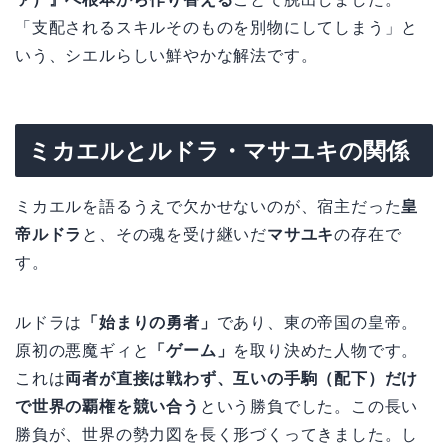
「支配されるスキルそのものを別物にしてしまう」と
いう、シエルらしい鮮やかな解法です。
ミカエルとルドラ・マサユキの関係
ミカエルを語るうえで欠かせないのが、宿主だった
皇
帝ルドラ
と、その魂を受け継いだ
マサユキ
の存在で
す。
ルドラは
「始まりの勇者」
であり、東の帝国の皇帝。
原初の悪魔ギィと
「ゲーム」
を取り決めた人物です。
これは
両者が直接は戦わず、互いの手駒（配下）だけ
で世界の覇権を競い合う
という勝負でした。この長い
勝負が、世界の勢力図を長く形づくってきました。し