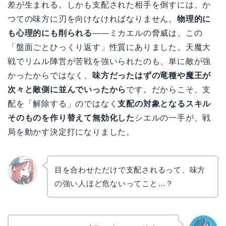
差が生まれる。しかも支配された相手を倒すには、か
つての味方に刃を向けなければなりません。
物理的に
も心理的にも削られる
——ミカエルの脅威は、この
「盤面ごとひっくり返す」性質にありました。天魔大
戦でリムル陣営が苦戦を強いられたのも、単に敵が強
かったからではなく、
味方だったはずの竜種や魔王が
次々と敵側に並んでいったから
です。だからこそ、支
配を「解除する」のではなく
支配の対象となるスキル
そのものを作り替えて無効化した
シエルの一手が、戦
局を動かす決定打になりました。
目を合わせただけで支配されるって、味方
の強い人ほど危ないってこと…？
リョウ
コ