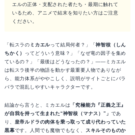
エルの正体・支配された者たち・最期に触れて
いるため、アニメで結末を知りたい方はご注意
ください。
「転スラの
ミカエル
って結局何者？」「
神智核（しん
ちかく）
ってどういう意味？」「なぜ竜の因子を集め
ているの？」「最後はどうなったの？」——ミカエル
は転スラ後半の物語を動かす最重要人物でありなが
ら、能力体系がややこしく、説明がサイトごとにバラ
バラで混乱しやすいキャラクターです。
結論から言うと、ミカエルは
「究極能力『正義之王』
が自我を持って生まれた“神智核（マナス）”」
であ
り、
皇帝ルドラの肉体を乗っ取って成り代わっていた
黒幕
です。人間でも魔物でもなく、
スキルそのものか