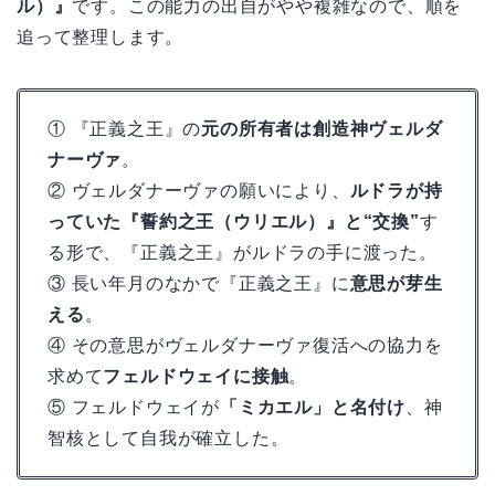
ル）』
です。この能力の出自がやや複雑なので、順を
追って整理します。
① 『正義之王』の
元の所有者は創造神ヴェルダ
ナーヴァ
。
② ヴェルダナーヴァの願いにより、
ルドラが持
っていた『誓約之王（ウリエル）』と“交換”
す
る形で、『正義之王』がルドラの手に渡った。
③ 長い年月のなかで『正義之王』に
意思が芽生
える
。
④ その意思がヴェルダナーヴァ復活への協力を
求めて
フェルドウェイに接触
。
⑤ フェルドウェイが
「ミカエル」と名付け
、神
智核として自我が確立した。