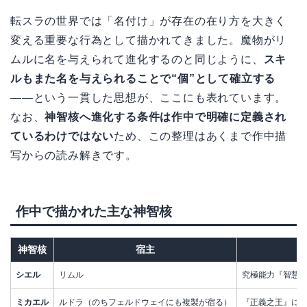
転スラの世界では「名付け」が存在の在り方を大きく
変える重要な行為として描かれてきました。魔物がリ
ムルに名を与えられて進化するのと同じように、
スキ
ルもまた名を与えられることで“個”として確立する
——という一貫した思想が、ここにも表れています。
なお、
神智核へ進化する条件は作中で明確に定義され
ているわけではない
ため、この整理はあくまで作中描
写からの読み解きです。
作中で描かれた主な神智核
神智核
宿主
シエル
リムル
究極能力『智慧
ミカエル
ルドラ（のちフェルドウェイにも複製が宿る）
『正義之王』に