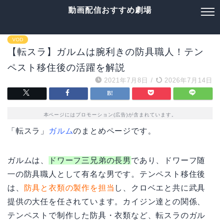
動画配信おすすめ劇場
VOD
【転スラ】ガルムは腕利きの防具職人！テン
ペスト移住後の活躍を解説
2021年7月8日
/
2026年7月14日
本ページにはプロモーション(広告)が含まれています。
「転スラ」
ガルム
のまとめページです。
ガルムは、
ドワーフ三兄弟の長男
であり、ドワーフ随
一の防具職人として有名な男です。テンペスト移住後
は、
防具と衣類の製作を担当
し、クロベエと共に武具
提供の大任を任されています。カイジン達との関係、
テンペストで制作した防具・衣類など、転スラのガル