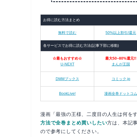
お得に読む方法まとめ
無料で読む
50%以上割引/還元
各サービスでお得に読む方法(記事下部に移動)
☆最もおすすめ☆
最大50~80%還元!!
U-NEXT
まんが王国
DMMブックス
コミック.jp
BookLive!
漫画全巻ドットコ
漫画「最強の王様、二度目の人生は何を
方法で全巻まとめ買いしたい
方は、本記
ので参考にしてください。