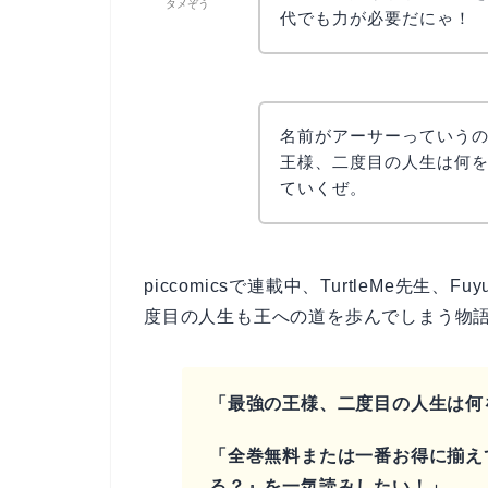
タメぞう
代でも力が必要だにゃ！
名前がアーサーっていう
王様、二度目の人生は何
ていくぜ。
piccomicsで連載中、TurtleMe先生
度目の人生も王への道を歩んでしまう物
「最強の王様、二度目の人生は何
「全巻無料または一番お得に揃え
る？』を一気読みしたい！」