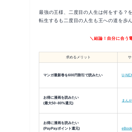
最強の王様、二度目の人生は何をする？
転生するも二度目の人生も王への道を歩
＼結論！自分に合う
求めるメリット
サ
マンガ最新巻を600円割引で読みたい
U-NE
お得に漫画を読みたい
まん
(最大50~80%還元)
お得に漫画を読みたい
(PayPayポイント還元)
eBook