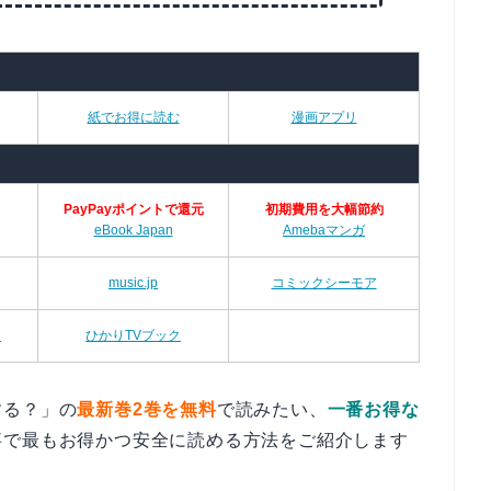
紙でお得に読む
漫画アプリ
PayPayポイントで還元
初期費用を大幅節約
eBook Japan
Amebaマンガ
music.jp
コミックシーモア
ム
ひかりTVブック
する？」の
最新巻2巻を無料
で読みたい、
一番お得な
事で最もお得かつ安全に読める方法をご紹介します