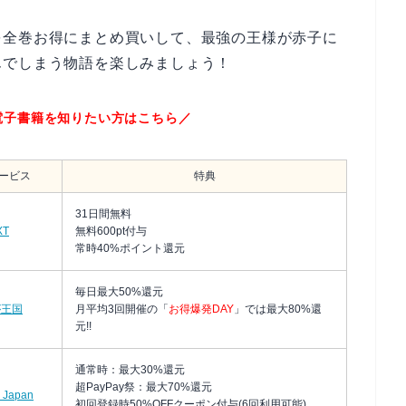
を全巻お得にまとめ買いして、最強の王様が赤子に
んでしまう物語を楽しみましょう！
電子書籍を知りたい方はこちら／
ービス
特典
31日間無料
XT
無料600pt付与
常時40%ポイント還元
毎日最大50%還元
が王国
月平均3回開催の「
お得爆発DAY
」では最大80%還
元!!
通常時：最大30%還元
超PayPay祭：最大70%還元
 Japan
初回登録時50%OFFクーポン付与(6回利用可能)