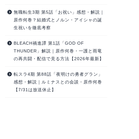
無職転生3期 第5話「お祝い」感想・解説｜
原作何巻？結婚式とノルン・アイシャの誕
生祝いを徹底考察
BLEACH禍進譚 第1話「GOD OF
THUNDER」解説｜原作何巻・一護と雨竜
の再共闘・配信で見る方法【2026年最新】
転スラ4期 第88話「夜明けの勇者グラン」
感想・解説｜ルミナスとの会談・原作何巻
【7/31は放送休止】