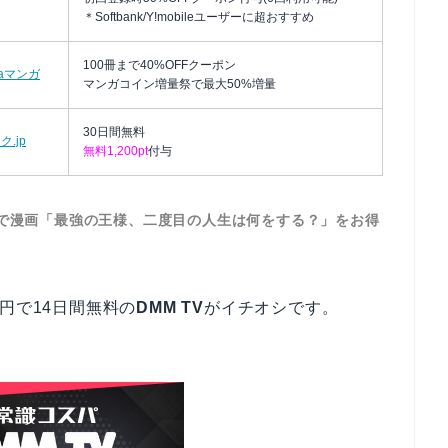
＊Softbank/Y!mobileユーザーに超おすすめ
100冊まで40%OFFクーポン
baマンガ
マンガコイン増量祭で最大50%増量
30日間無料
.jp
無料1,200pt
付与
で漫画「最強の王様、二度目の人生は何をする？」をお得
円で14日間無料の
DMM TV
がイチオシです。