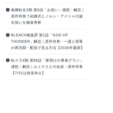
無職転生3期 第5話「お祝い」感想・解説｜
原作何巻？結婚式とノルン・アイシャの誕
生祝いを徹底考察
BLEACH禍進譚 第1話「GOD OF
THUNDER」解説｜原作何巻・一護と雨竜
の再共闘・配信で見る方法【2026年最新】
転スラ4期 第88話「夜明けの勇者グラン」
感想・解説｜ルミナスとの会談・原作何巻
【7/31は放送休止】