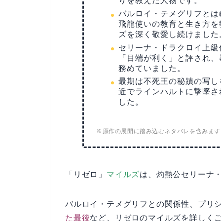
りを教えた人物です。
バルロイ・テメグリフとは
飛龍使いの教育と生き方を
ズを深く敬愛し続けました
セリーナ・ドラクロイ上級
「目端が利く」と評され、
務めていました。
最期は不死王の秘蹟の写し
近でラインハルトに撃墜さ
した。
※原作の展開に踏み込むネタバレを含みます
「リゼロ」
マイルズ
は、灼熱公セリーナ
バルロイ・テメグリフとの関係性、プリ
た最後
など、リゼロのマイルズを詳しく