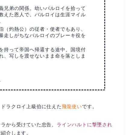
義兄弟の関係。幼いバルロイを拾って
教えた恩人で、バルロイは生涯マイル
。
伯（灼熱公）の従者・使者でもあり、
暴走しがちなバルロイのブレーキ役を
を持って帝国へ帰還する途中、国境付
れ、写しを渡せないまま命を落としま
。
・ドラクロイ上級伯に仕えた
飛龍使い
です。
シラから受けていた忠告、
ラインハルトに撃墜され
ご紹介します。