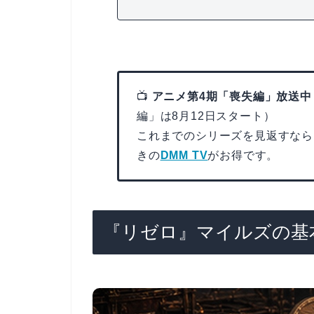
📺
アニメ第4期「喪失編」放送中
編」は8月12日スタート）
これまでのシリーズを見返すなら
きの
DMM TV
がお得です。
『リゼロ』マイルズの基