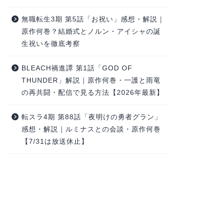
無職転生3期 第5話「お祝い」感想・解説｜
原作何巻？結婚式とノルン・アイシャの誕
生祝いを徹底考察
BLEACH禍進譚 第1話「GOD OF
THUNDER」解説｜原作何巻・一護と雨竜
の再共闘・配信で見る方法【2026年最新】
転スラ4期 第88話「夜明けの勇者グラン」
感想・解説｜ルミナスとの会談・原作何巻
【7/31は放送休止】