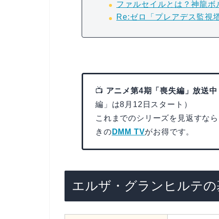
ファルセイルとは？神龍ボ
Re:ゼロ「プレアデス監視
📺
アニメ第4期「喪失編」放送中
編」は8月12日スタート）
これまでのシリーズを見返すなら
きの
DMM TV
がお得です。
エルザ・グランヒルテの