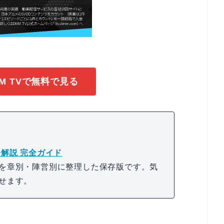
M TVで無料で見る
解説 完全ガイド
を章別・陣営別に整理した保存版です。気
せます。