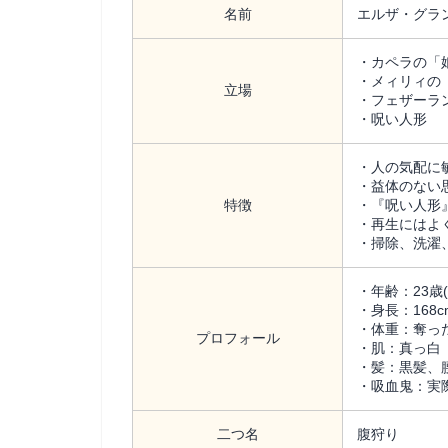
名前
エルザ・グラ
・カペラの「
・メィリィの
立場
・フェザーラ
・呪い人形
・人の気配に
・益体のない
特徴
・『呪い人形
・再生にはよ
・掃除、洗濯
・年齢：23歳
・身長：168c
・体重：奪っ
プロフォール
・肌：真っ白
・髪：黒髪、
・吸血鬼：実
二つ名
腹狩り