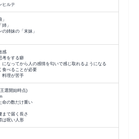
ンヒルテ
娘」
「姉」
ンの姉妹の「末妹」
敏感
思考をする癖
』になってから人の感情を匂いで感じ取れるようになる
く食べることが必要
、料理が苦手
(王選開始時点)
m
た命の数だけ重い
腰まで届く長さ
際は呪い人形