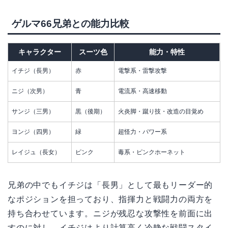
ゲルマ66兄弟との能力比較
キャラクター
スーツ色
能力・特性
イチジ（長男）
赤
電撃系・雷撃攻撃
ニジ（次男）
青
電流系・高速移動
サンジ（三男）
黒（後期）
火炎脚・蹴り技・改造の目覚め
ヨンジ（四男）
緑
超怪力・パワー系
レイジュ（長女）
ピンク
毒系・ピンクホーネット
兄弟の中でもイチジは「長男」として最もリーダー的
なポジションを担っており、指揮力と戦闘力の両方を
持ち合わせています。ニジが残忍な攻撃性を前面に出
すのに対し、イチジはより計算高く冷静な戦闘スタイ