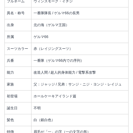
フルネーム
ヴィンスモーク・イチジ
異名・称号
一番隊隊長 / ゲルマ66の長男
出身
北の海（ゲルマ王国）
所属
ゲルマ66
スーツカラー
赤（レイジングスーツ）
兵番
一番隊（ゲルマ66内での序列）
能力
改造人間 / 超人的身体能力 / 電撃系攻撃
家族
父：ジャッジ / 兄弟：サンジ・ニジ・ヨンジ・レイジュ
初登場
ホールケーキアイランド篇
誕生日
不明
髪色
白（銀白色）
特徴
眉毛が「一」の字（一の文字の形）