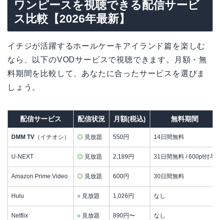
ワンピースを視聴できる配信サービ
ス比較【2026年最新】
イチジが活躍するホールケーキアイランド篇を楽しむ
なら、以下のVODサービスで視聴できます。月額・無
料期間を比較して、あなたに合ったサービスを選びま
しょう。
配信サービス
配信状況
月額(税込)
無料期間
DMM TV
（イチオシ）
◎
見放題
550円
14日間無料
U-NEXT
◎
見放題
2,189円
31日間無料 / 600pt付与
Amazon Prime Video
◎
見放題
600円
30日間無料
Hulu
○
見放題
1,026円
なし
Netflix
○
見放題
890円〜
なし