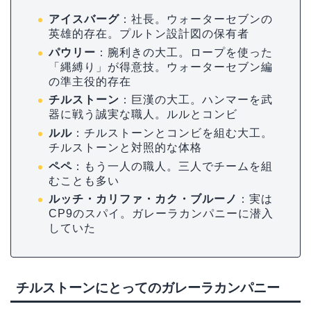
アイスバーグ
：社長。ウォーターセブンの
英雄的存在。プルトン設計図の保有者
パウリー
：腕利きの大工。ロープを使った
「縄縛り」が得意技。ウォーターセブン編
の準主役的存在
チルストーン
：巨漢の大工。ハンマーを武
器に戦う誠実な職人。ルルとコンビ
ルル
：チルストーンとコンビを組む大工。
チルストーンと対照的な体格
ペペ
：もう一人の職人。三人でチームを組
むことも多い
ルッチ・カリファ・カク・ブルーノ
：実は
CP9のスパイ。ガレーラカンパニーに潜入
していた
チルストーンにとってのガレーラカンパニー