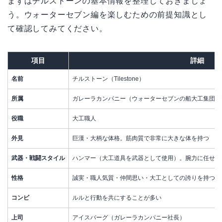
まずはチルストーンの基本情報を整理しておきましょ
う。ウォーターセブン編を楽しむための前提知識とし
て確認してみてください。
項目
詳細
名前
チルストーン（Tilestone）
所属
ガレーラカンパニー（ウォーターセブンの船大工集団）
役職
大工職人
外見
巨漢・大柄な体格。筋肉質で非常に大きな体を持つ
武器・戦闘スタイル
ハンマー（大工道具を武器として使用）。腕力に任せた
性格
誠実・職人気質・仲間思い・大工としての誇りを持つ
コンビ
ルルと行動を共にすることが多い
上司
アイスバーグ（ガレーラカンパニー社長）