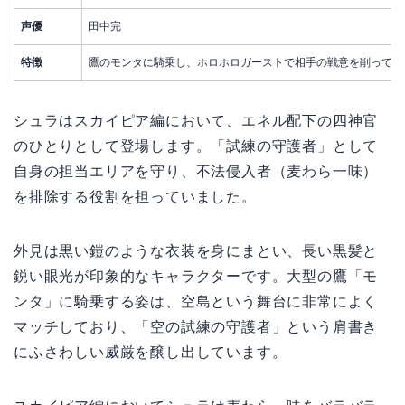
声優
田中完
特徴
鷹のモンタに騎乗し、ホロホロガーストで相手の戦意を削って追
シュラはスカイピア編において、エネル配下の四神官
のひとりとして登場します。「試練の守護者」として
自身の担当エリアを守り、不法侵入者（麦わら一味）
を排除する役割を担っていました。
外見は黒い鎧のような衣装を身にまとい、長い黒髪と
鋭い眼光が印象的なキャラクターです。大型の鷹「モ
ンタ」に騎乗する姿は、空島という舞台に非常によく
マッチしており、「空の試練の守護者」という肩書き
にふさわしい威厳を醸し出しています。