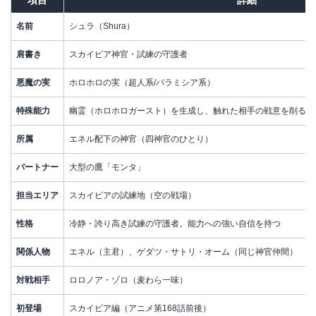
名前
シュラ（Shura）
肩書き
スカイピア神官・試練の守護者
悪魔の実
ホロホロの実（超人系/パラミシア系）
特殊能力
幽霊（ホロホロガースト）を生成し、触れた相手の戦意を削る
所属
エネル配下の神官（四神官のひとり）
パートナー
大型の鷹「モンタ」
担当エリア
スカイピアの試練地（空の戦場）
性格
冷静・誇り高き試練の守護者。能力への強い自信を持つ
関係人物
エネル（主君）、ゲダツ・サトリ・オーム（同じ神官仲間）
対戦相手
ロロノア・ゾロ（麦わら一味）
初登場
スカイピア編（アニメ第168話前後）