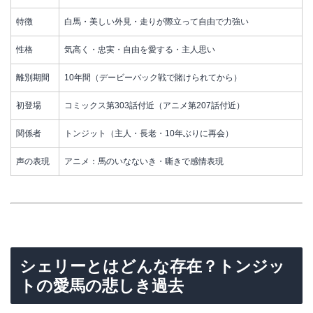
特徴
白馬・美しい外見・走りが際立って自由で力強い
性格
気高く・忠実・自由を愛する・主人思い
離別期間
10年間（デービーバック戦で賭けられてから）
初登場
コミックス第303話付近（アニメ第207話付近）
関係者
トンジット（主人・長老・10年ぶりに再会）
声の表現
アニメ：馬のいなないき・嘶きで感情表現
シェリーとはどんな存在？トンジッ
トの愛馬の悲しき過去