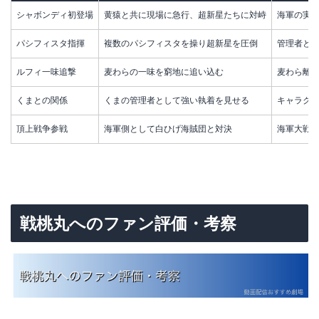
シャボンディ初登場
黄猿と共に現場に急行、超新星たちに対峙
海軍の実
パシフィスタ指揮
複数のパシフィスタを操り超新星を圧倒
管理者と
ルフィ一味追撃
麦わらの一味を窮地に追い込む
麦わら離
くまとの関係
くまの管理者として強い執着を見せる
キャラク
頂上戦争参戦
海軍側として白ひげ海賊団と対決
海軍大戦
戦桃丸へのファン評価・考察