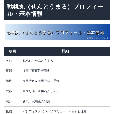
戦桃丸（せんとうまる）プロフィー
ル・基本情報
項目
詳細
名前
戦桃丸（せんとうまる）
所属
海軍 / 黄猿直属部隊
階級
海軍大佐→海軍少将（昇進）
武器
巨大な斧（海楼石入り？）
能力
覇気（武装色の覇気）
役職
パシフィスタ（バーソロミュー・くま）管理者