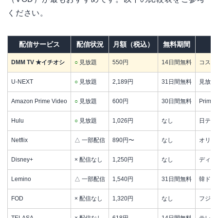
ください。
配信サービス
配信状況
月額（税込）
無料期間
DMM TV ★イチオシ
○
見放題
550円
14日間無料
コスパ
U-NEXT
○
見放題
2,189円
31日間無料
見放題
Amazon Prime Video
○
見放題
600円
30日間無料
Prim
Hulu
○
見放題
1,026円
なし
日テレ
Netflix
△ 一部配信
890円〜
なし
オリジ
Disney+
× 配信なし
1,250円
なし
ディズ
Lemino
△ 一部配信
1,540円
31日間無料
韓ドラ
FOD
× 配信なし
1,320円
なし
フジテ