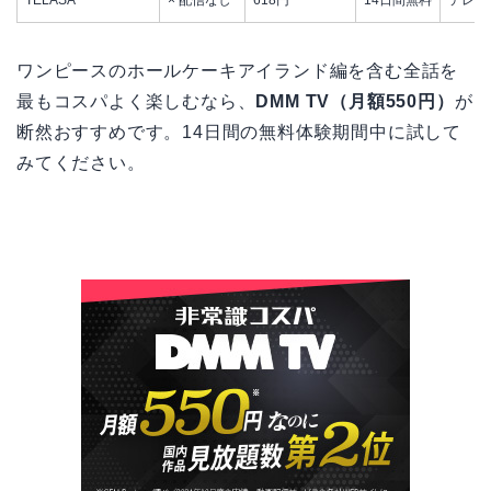
TELASA
× 配信なし
618円
14日間無料
テレ朝
ワンピースのホールケーキアイランド編を含む全話を
最もコスパよく楽しむなら、
DMM TV（月額550円）
が
断然おすすめです。14日間の無料体験期間中に試して
みてください。