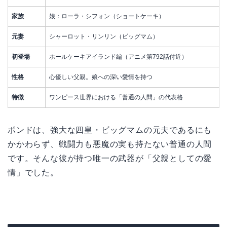
家族
娘：ローラ・シフォン（ショートケーキ）
元妻
シャーロット・リンリン（ビッグマム）
初登場
ホールケーキアイランド編（アニメ第792話付近）
性格
心優しい父親。娘への深い愛情を持つ
特徴
ワンピース世界における「普通の人間」の代表格
ポンドは、強大な四皇・ビッグマムの元夫であるにも
かかわらず、戦闘力も悪魔の実も持たない普通の人間
です。そんな彼が持つ唯一の武器が「父親としての愛
情」でした。