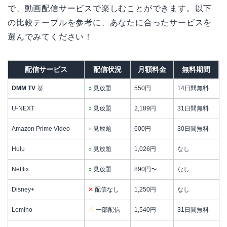
で、動画配信サービスで楽しむことができます。以下
の比較テーブルを参考に、あなたに合ったサービスを
選んでみてください！
配信サービス
配信状況
月額料金
無料期間
DMM TV
🥇
○
見放題
550円
14日間無料
U-NEXT
○
見放題
2,189円
31日間無料
Amazon Prime Video
○
見放題
600円
30日間無料
Hulu
○
見放題
1,026円
なし
Netflix
○
見放題
890円〜
なし
Disney+
✕
配信なし
1,250円
なし
Lemino
△
一部配信
1,540円
31日間無料