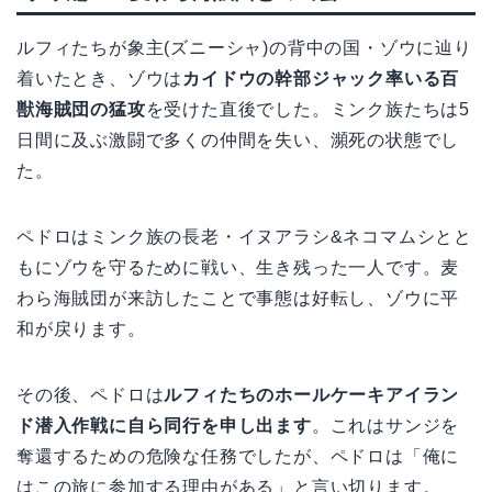
ルフィたちが象主(ズニーシャ)の背中の国・ゾウに辿り
着いたとき、ゾウは
カイドウの幹部ジャック率いる百
獣海賊団の猛攻
を受けた直後でした。ミンク族たちは5
日間に及ぶ激闘で多くの仲間を失い、瀕死の状態でし
た。
ペドロはミンク族の長老・イヌアラシ&ネコマムシとと
もにゾウを守るために戦い、生き残った一人です。麦
わら海賊団が来訪したことで事態は好転し、ゾウに平
和が戻ります。
その後、ペドロは
ルフィたちのホールケーキアイラン
ド潜入作戦に自ら同行を申し出ます
。これはサンジを
奪還するための危険な任務でしたが、ペドロは「俺に
はこの旅に参加する理由がある」と言い切ります。