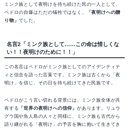
ミンク族として夜明けを待ち続けた民の一人として、
ペドロの自爆はただの犠牲ではなく、
「夜明けへの贈
り物」
でした。
名言2「ミンク族として……この命は惜しくな
い！！夜明けのために！！」
この名言はペドロがミンク族としてのアイデンティテ
ィと信念を語った言葉です。ミンク族は古くから「夜
明け」を信じ、その日を待ち続けてきた民族です。
ペドロがこう言い切れる背景には、ミンク族全体が共
有する
「世界の夜明けへの信仰」
があります。リュウ
グウ国や魚人島の人々と同様に、ミンク族も古代から
語り継がれる「夜明け」の予言を胸に抱いて生きてき