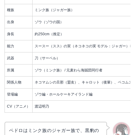
種族
ミンク族（ジャガー族）
出身
ゾウ（ゾウの国）
身長
約250cm（推定）
能力
スースー（スス）の実（ネコネコの実 モデル：ジャガー）※
武器
刀（サーベル）
所属
ゾウ（ミンク族） / 元麦わら海賊団同行者
関係人物
ネコマムシの旦那（盟友）、キャロット（後輩）、ペコムズ
登場編
ゾウ編・ホールケーキアイランド編
CV（アニメ）
渡辺明乃
ペドロはミンク族のジャガー族で、黒豹の