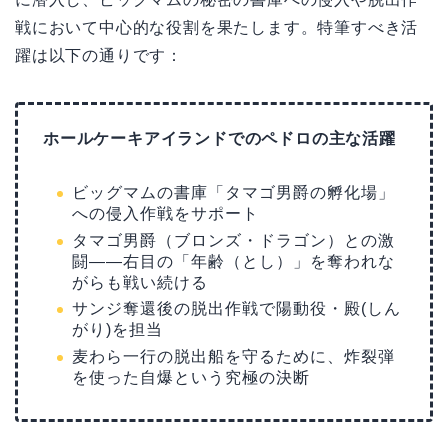
戦において中心的な役割を果たします。特筆すべき活
躍は以下の通りです：
ホールケーキアイランドでのペドロの主な活躍
ビッグマムの書庫「タマゴ男爵の孵化場」
への侵入作戦をサポート
タマゴ男爵（ブロンズ・ドラゴン）との激
闘——右目の「年齢（とし）」を奪われな
がらも戦い続ける
サンジ奪還後の脱出作戦で陽動役・殿(しん
がり)を担当
麦わら一行の脱出船を守るために、炸裂弾
を使った自爆という究極の決断