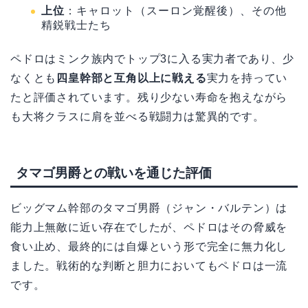
上位
：キャロット（スーロン覚醒後）、その他
精鋭戦士たち
ペドロはミンク族内でトップ3に入る実力者であり、少
なくとも
四皇幹部と互角以上に戦える
実力を持ってい
たと評価されています。残り少ない寿命を抱えながら
も大将クラスに肩を並べる戦闘力は驚異的です。
タマゴ男爵との戦いを通じた評価
ビッグマム幹部のタマゴ男爵（ジャン・バルテン）は
能力上無敵に近い存在でしたが、ペドロはその脅威を
食い止め、最終的には自爆という形で完全に無力化し
ました。戦術的な判断と胆力においてもペドロは一流
です。