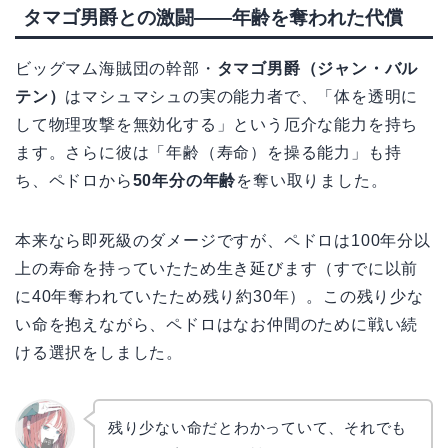
タマゴ男爵との激闘——年齢を奪われた代償
ビッグマム海賊団の幹部・
タマゴ男爵（ジャン・バル
テン）
はマシュマシュの実の能力者で、「体を透明に
して物理攻撃を無効化する」という厄介な能力を持ち
ます。さらに彼は「年齢（寿命）を操る能力」も持
ち、ペドロから
50年分の年齢
を奪い取りました。
本来なら即死級のダメージですが、ペドロは100年分以
上の寿命を持っていたため生き延びます（すでに以前
に40年奪われていたため残り約30年）。この残り少な
い命を抱えながら、ペドロはなお仲間のために戦い続
ける選択をしました。
残り少ない命だとわかっていて、それでも