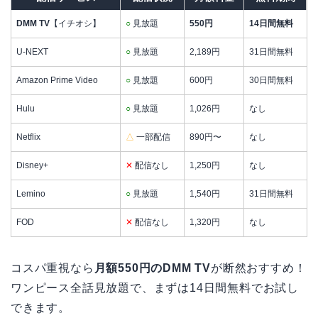
DMM TV
【イチオシ】
○
見放題
550円
14日間無料
U-NEXT
○
見放題
2,189円
31日間無料
Amazon Prime Video
○
見放題
600円
30日間無料
Hulu
○
見放題
1,026円
なし
Netflix
△
一部配信
890円〜
なし
Disney+
✕
配信なし
1,250円
なし
Lemino
○
見放題
1,540円
31日間無料
FOD
✕
配信なし
1,320円
なし
コスパ重視なら
月額550円のDMM TV
が断然おすすめ！
ワンピース全話見放題で、まずは14日間無料でお試し
できます。