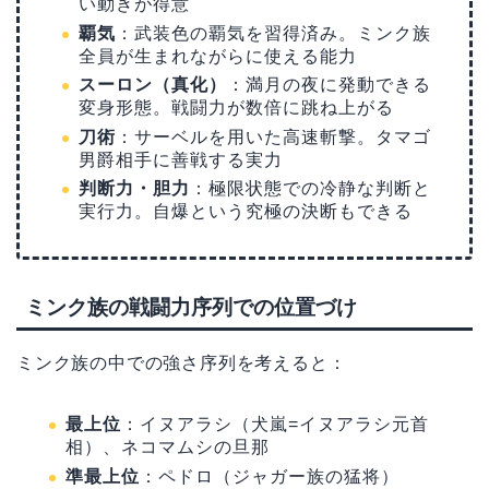
い動きが得意
覇気
：武装色の覇気を習得済み。ミンク族
全員が生まれながらに使える能力
スーロン（真化）
：満月の夜に発動できる
変身形態。戦闘力が数倍に跳ね上がる
刀術
：サーベルを用いた高速斬撃。タマゴ
男爵相手に善戦する実力
判断力・胆力
：極限状態での冷静な判断と
実行力。自爆という究極の決断もできる
ミンク族の戦闘力序列での位置づけ
ミンク族の中での強さ序列を考えると：
最上位
：イヌアラシ（犬嵐=イヌアラシ元首
相）、ネコマムシの旦那
準最上位
：ペドロ（ジャガー族の猛将）