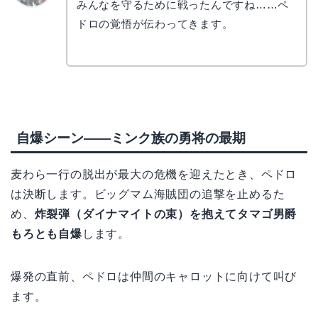
みんなを守るために戦ったんですね……ペ
リョウ
コ
ドロの覚悟が伝わってきます。
自爆シーン——ミンク族の勇将の最期
麦わら一行の脱出が最大の危機を迎えたとき、ペドロ
は決断します。ビッグマム海賊団の追撃を止めるた
め、
炸裂弾（ダイナマイトの束）を抱えてタマゴ男爵
もろとも自爆
します。
爆発の直前、ペドロは仲間のキャロットに向けて叫び
ます。