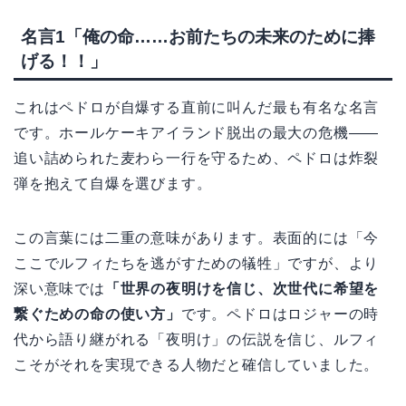
名言1「俺の命……お前たちの未来のために捧
げる！！」
これはペドロが自爆する直前に叫んだ最も有名な名言
です。ホールケーキアイランド脱出の最大の危機——
追い詰められた麦わら一行を守るため、ペドロは炸裂
弾を抱えて自爆を選びます。
この言葉には二重の意味があります。表面的には「今
ここでルフィたちを逃がすための犠牲」ですが、より
深い意味では
「世界の夜明けを信じ、次世代に希望を
繋ぐための命の使い方」
です。ペドロはロジャーの時
代から語り継がれる「夜明け」の伝説を信じ、ルフィ
こそがそれを実現できる人物だと確信していました。