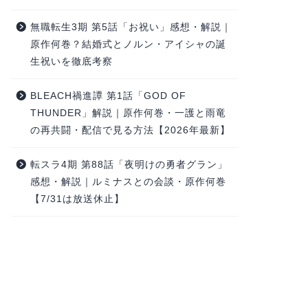
無職転生3期 第5話「お祝い」感想・解説｜
原作何巻？結婚式とノルン・アイシャの誕
生祝いを徹底考察
BLEACH禍進譚 第1話「GOD OF
THUNDER」解説｜原作何巻・一護と雨竜
の再共闘・配信で見る方法【2026年最新】
転スラ4期 第88話「夜明けの勇者グラン」
感想・解説｜ルミナスとの会談・原作何巻
【7/31は放送休止】