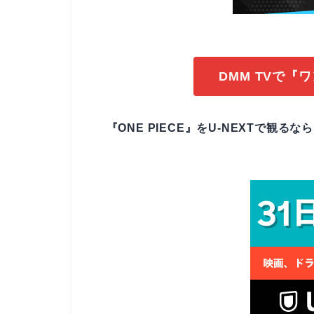
DMM TVで『
『ONE PIECE』をU-NEXTで観る