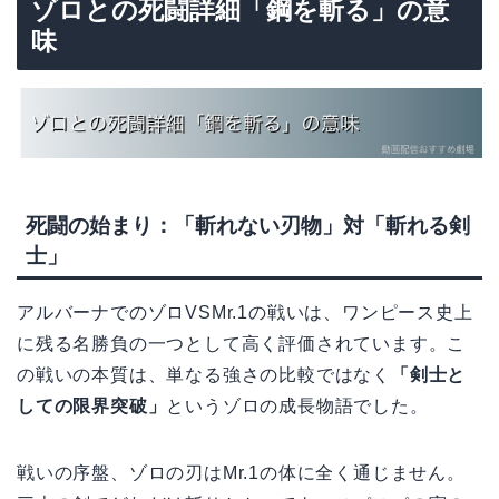
ゾロとの死闘詳細「鋼を斬る」の意
味
死闘の始まり：「斬れない刃物」対「斬れる剣
士」
アルバーナでのゾロVSMr.1の戦いは、ワンピース史上
に残る名勝負の一つとして高く評価されています。こ
の戦いの本質は、単なる強さの比較ではなく
「剣士と
しての限界突破」
というゾロの成長物語でした。
戦いの序盤、ゾロの刃はMr.1の体に全く通じません。