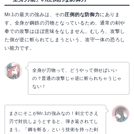
Mr.1の最大の強みは、その
圧倒的な防御力
にありま
す。全身が鋼鉄の刃物となっているため、通常の剣や
拳での攻撃はほぼ意味をなしません。むしろ、攻撃し
た側が逆に斬られてしまうという、攻守一体の恐ろし
い能力です。
全身が刃物って、どうやって倒せばいい
の？普通の攻撃じゃ逆に斬られちゃうじゃ
リョウ
コ
ない！
まさにそこがMr.1の強みなの！剣士でさえ
刃で対抗しようとすると、弾き返されてし
かえで
まう。「鋼を斬る」という技術を持った剣