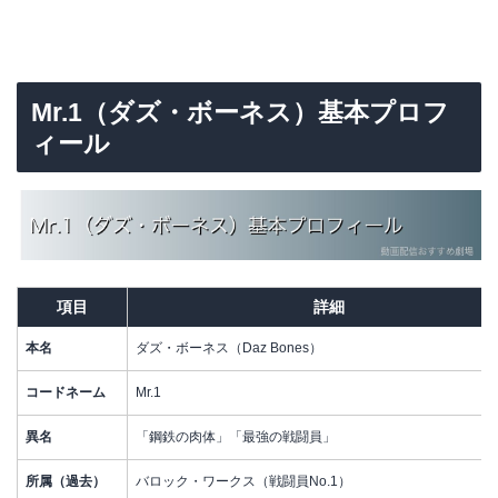
Mr.1（ダズ・ボーネス）基本プロフ
ィール
項目
詳細
本名
ダズ・ボーネス（Daz Bones）
コードネーム
Mr.1
異名
「鋼鉄の肉体」「最強の戦闘員」
所属（過去）
バロック・ワークス（戦闘員No.1）