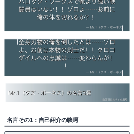
名言その1：自己紹介の啖呵