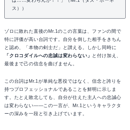
は……変わらんが！！」（Mr.1（ダズ・ボーネ
ス））
ゾロに敗れた直後のMr.1のこの言葉は、ファンの間で
特に評価が高い台詞です。自分を倒した相手をきちん
と認め、「本物の剣士だ」と讃える。しかし同時に
「クロコダイルへの忠誠は変わらない」
と付け加え、
最後まで己の信念を曲げません。
この台詞はMr.1が単純な悪役ではなく、信念と誇りを
持つプロフェッショナルであることを鮮明に示しま
す。たとえ敗北しても、自分が仕えた主人への忠誠心
は変わらない——この一言が、Mr.1というキャラクタ
ーの深みを一段と引き上げています。