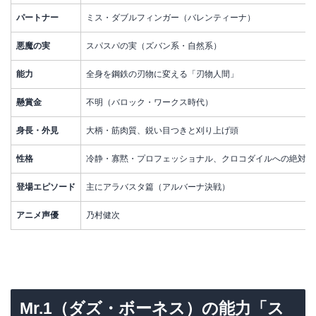
パートナー
ミス・ダブルフィンガー（バレンティーナ）
悪魔の実
スパスパの実（ズバン系・自然系）
能力
全身を鋼鉄の刃物に変える「刃物人間」
懸賞金
不明（バロック・ワークス時代）
身長・外見
大柄・筋肉質、鋭い目つきと刈り上げ頭
性格
冷静・寡黙・プロフェッショナル、クロコダイルへの絶対的
登場エピソード
主にアラバスタ篇（アルバーナ決戦）
アニメ声優
乃村健次
Mr.1（ダズ・ボーネス）の能力「ス