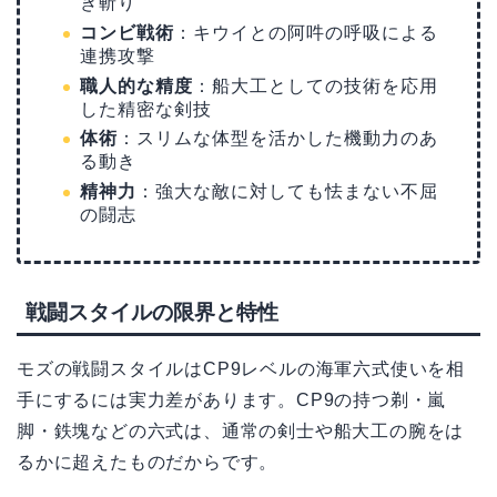
き斬り
コンビ戦術
：キウイとの阿吽の呼吸による
連携攻撃
職人的な精度
：船大工としての技術を応用
した精密な剣技
体術
：スリムな体型を活かした機動力のあ
る動き
精神力
：強大な敵に対しても怯まない不屈
の闘志
戦闘スタイルの限界と特性
モズの戦闘スタイルはCP9レベルの海軍六式使いを相
手にするには実力差があります。CP9の持つ剃・嵐
脚・鉄塊などの六式は、通常の剣士や船大工の腕をは
るかに超えたものだからです。