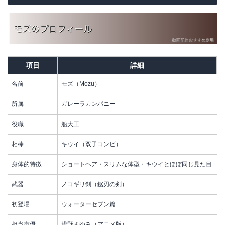
項目
詳細
名前
モズ（Mozu）
所属
ガレーラカンパニー
役職
船大工
相棒
キウイ（双子コンビ）
身体的特徴
ショートヘア・スリムな体型・キウイとほぼ同じ見た目
武器
ノコギリ剣（鋸刃の剣）
初登場
ウォーターセブン篇
担当声優
浅野まゆみ（アニメ版）