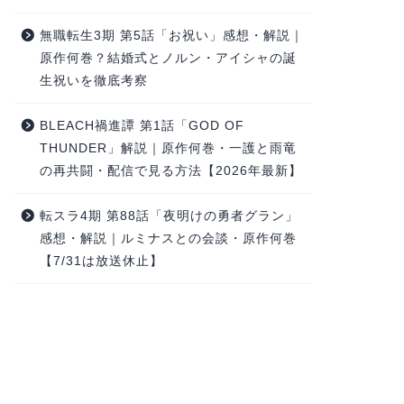
無職転生3期 第5話「お祝い」感想・解説｜
原作何巻？結婚式とノルン・アイシャの誕
生祝いを徹底考察
BLEACH禍進譚 第1話「GOD OF
THUNDER」解説｜原作何巻・一護と雨竜
の再共闘・配信で見る方法【2026年最新】
転スラ4期 第88話「夜明けの勇者グラン」
感想・解説｜ルミナスとの会談・原作何巻
【7/31は放送休止】