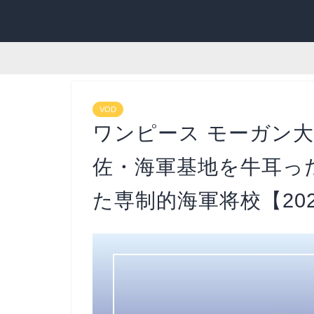
VOD
ワンピース モーガン
佐・海軍基地を牛耳っ
た専制的海軍将校【20