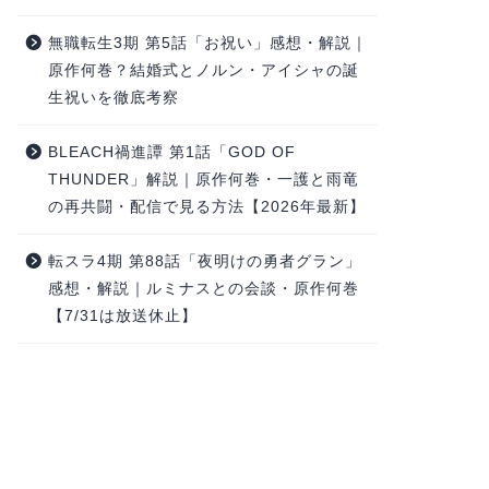
無職転生3期 第5話「お祝い」感想・解説｜
原作何巻？結婚式とノルン・アイシャの誕
生祝いを徹底考察
BLEACH禍進譚 第1話「GOD OF
THUNDER」解説｜原作何巻・一護と雨竜
の再共闘・配信で見る方法【2026年最新】
転スラ4期 第88話「夜明けの勇者グラン」
感想・解説｜ルミナスとの会談・原作何巻
【7/31は放送休止】