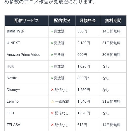
め多数のアニメ作品が見放題になります。
配信サービス
配信状況
月額料金
無料期間
DMM TV
🥇
○
見放題
550円
14日間無料
U-NEXT
○
見放題
2,189円
31日間無料
Amazon Prime Video
○
見放題
600円
30日間無料
Hulu
○
見放題
1,026円
なし
Netflix
○
見放題
890円〜
なし
Disney+
✕
配信なし
1,250円
なし
Lemino
△
一部配信
1,540円
31日間無料
FOD
✕
配信なし
1,320円
なし
TELASA
✕
配信なし
618円
14日間無料