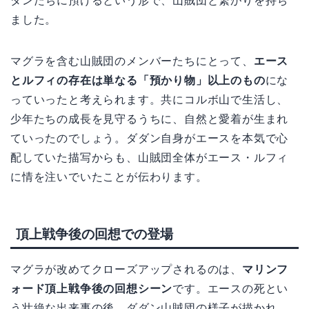
ダンたちに預けるという形で、山賊団と繋がりを持ち
ました。
マグラを含む山賊団のメンバーたちにとって、
エース
とルフィの存在は単なる「預かり物」以上のもの
にな
っていったと考えられます。共にコルボ山で生活し、
少年たちの成長を見守るうちに、自然と愛着が生まれ
ていったのでしょう。ダダン自身がエースを本気で心
配していた描写からも、山賊団全体がエース・ルフィ
に情を注いでいたことが伝わります。
頂上戦争後の回想での登場
マグラが改めてクローズアップされるのは、
マリンフ
ォード頂上戦争後の回想シーン
です。エースの死とい
う壮絶な出来事の後、ダダン山賊団の様子が描かれ、