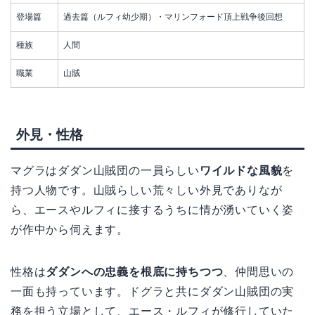
登場篇
過去篇（ルフィ幼少期）・マリンフォード頂上戦争後回想
種族
人間
職業
山賊
外見・性格
マグラはダダン山賊団の一員らしい
ワイルドな風貌
を
持つ人物です。山賊らしい荒々しい外見でありなが
ら、エースやルフィに接するうちに情が湧いていく姿
が作中から伺えます。
性格は
ダダンへの忠義を根底に持ちつつ
、仲間思いの
一面も持っています。ドグラと共にダダン山賊団の実
務を担う立場として、エース・ルフィが修行していた