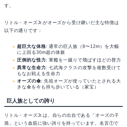
す。
リトル・オーズJr.がオーズから受け継いだ主な特徴は
以下の通りです：
超巨大な体格
: 通常の巨人族（8〜12m）を大幅
に上回る30m超の体躯
圧倒的な怪力
: 軍艦を一蹴りで飛ばすほどの膂力
異常な生命力
: 七武海クラスの攻撃を複数受けて
もなお戦える生命力
オーズの傘
: 先祖オーズが使っていたとされる大
きな傘を今も持ち歩いている（家宝）
巨人族としての誇り
リトル・オーズJr.は、自らの出自である「オーズの子
孫」という血筋に強い誇りを持っています。名言①で