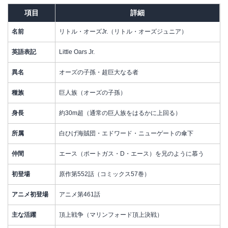
項目
詳細
名前
リトル・オーズJr.（リトル・オーズジュニア）
英語表記
Little Oars Jr.
異名
オーズの子孫・超巨大なる者
種族
巨人族（オーズの子孫）
身長
約30m超（通常の巨人族をはるかに上回る）
所属
白ひげ海賊団・エドワード・ニューゲートの傘下
仲間
エース（ポートガス・D・エース）を兄のように慕う
初登場
原作第552話（コミックス57巻）
アニメ初登場
アニメ第461話
主な活躍
頂上戦争（マリンフォード頂上決戦）