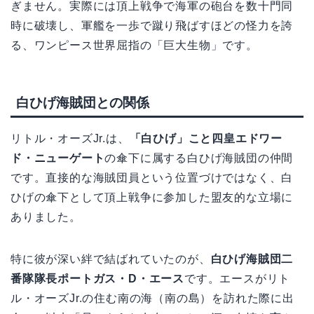
ぎません。実際には頂上戦争で海軍の砲台を数十門同
時に破壊し、軍艦を一歩で蹴り飛ばすほどの怪力を誇
る、ワンピース世界屈指の「巨大生物」です。
白ひげ海賊団との関係
リトル・オーズJr.は、
「白ひげ」こと四皇エドワー
ド・ニューゲート
の傘下に属する白ひげ海賊団の仲間
です。直接的な海賊団員という位置づけではなく、白
ひげの傘下として頂上戦争に参加した盟友的な立場に
ありました。
特に彼が深い絆で結ばれていたのが、
白ひげ海賊団二
番隊隊長ポートガス・D・エース
です。エースがリト
ル・オーズJr.の住む南の海（南の島）を訪れた際に出