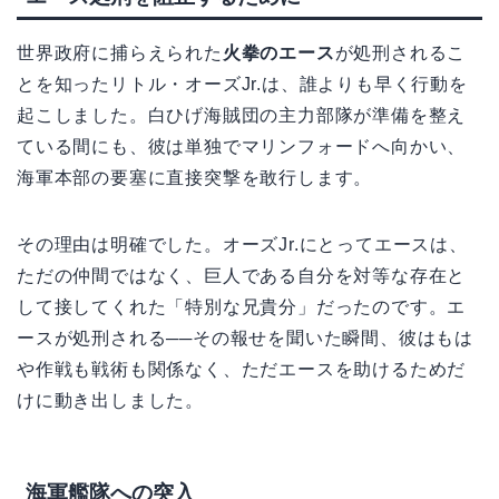
世界政府に捕らえられた
火拳のエース
が処刑されるこ
とを知ったリトル・オーズJr.は、誰よりも早く行動を
起こしました。白ひげ海賊団の主力部隊が準備を整え
ている間にも、彼は単独でマリンフォードへ向かい、
海軍本部の要塞に直接突撃を敢行します。
その理由は明確でした。オーズJr.にとってエースは、
ただの仲間ではなく、巨人である自分を対等な存在と
して接してくれた「特別な兄貴分」だったのです。エ
ースが処刑される──その報せを聞いた瞬間、彼はもは
や作戦も戦術も関係なく、ただエースを助けるためだ
けに動き出しました。
海軍艦隊への突入