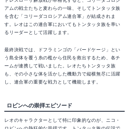
ドレスローサ解放戦が本格化すると、コリーダコロシ
アムの戦士たちと麦わらの一味、そしてトンタッタ族
を含む「コリーダコロシアム連合軍」が結成されま
す。レオはこの連合軍においてもトンタッタ族を率い
るリーダーとして活躍します。
最終決戦では、ドフラミンゴの「バードケージ」とい
う島全体を覆う糸の檻から住民を救出するため、各チ
ームが連携して戦いました。レオたちトンタッタ族
も、その小さな体を活かした機動力で縦横無尽に活躍
し、連合軍の重要な戦力として機能します。
ロビンへの崇拝エピソード
レオのキャラクターとして特に印象的なのが、ニコ・
ロビンへの熱狂的な崇拝です。トンタッタ族の伝説で