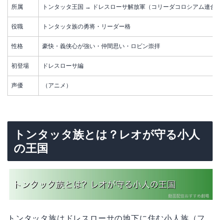
所属
トンタッタ王国 → ドレスローサ解放軍（コリーダコロシアム連合
役職
トンタッタ族の勇将・リーダー格
性格
豪快・義侠心が強い・仲間思い・ロビン崇拝
初登場
ドレスローサ編
声優
（アニメ）
トンタッタ族とは？レオが守る小人
の王国
トンタッタ族はドレスローサの地下に住む小人族（フ