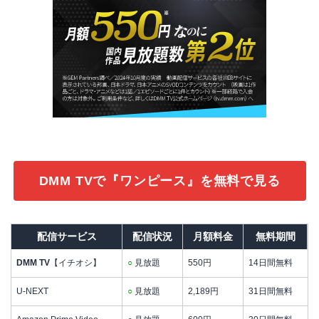
DMM TVで『ワンピース』を無料で見る
配信サービス
配信状況
月額料金
無料期間
DMM TV
【イチオシ】
○
見放題
550円
14日間無料
U-NEXT
○
見放題
2,189円
31日間無料