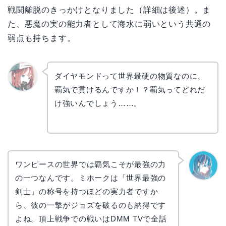
戦闘離脱のきっかけとなりました（詳細は後述）。ま
た、悪魔の実の能力者として海水に弱いという共通の
弱点も持ちます。
ダイヤモンドって世界最硬の物質なのに、
覇気で貫けるんですか！？覇気ってどれだ
リョウ
コ
け強いんでしょう……。
ワンピースの世界では覇気こそが最強の力
の一つなんです。ミホークは「世界最強の
なぎさ
剣士」の称号を持つほどの実力者ですか
ら、彼の一撃がジョズを破るのも納得です
よね。頂上戦争での戦いはDMM TVで全話