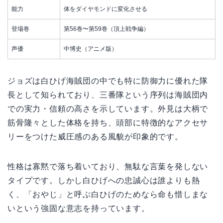
能力
体をダイヤモンドに変化させる
登場巻
第56巻〜第59巻（頂上戦争編）
声優
中博史（アニメ版）
ジョズは白ひげ海賊団の中でも特に防御力に優れた隊
長として知られており、三番隊という序列は海賊団内
での実力・信頼の高さを示しています。外見は大柄で
筋骨隆々とした体格を持ち、頭部に特徴的なアクセサ
リーをつけた威圧感のある風貌が印象的です。
性格は寡黙で落ち着いており、無駄な言葉を発しない
タイプです。しかし白ひげへの忠誠心は誰よりも熱
く、「おやじ」と呼ぶ白ひげのためなら命も惜しまな
いという強固な意志を持っています。