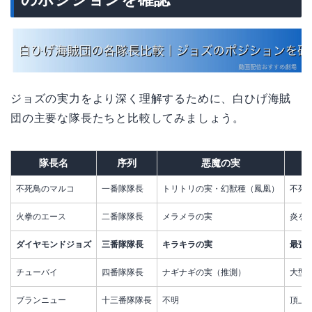
ジョズの実力をより深く理解するために、白ひげ海賊
団の主要な隊長たちと比較してみましょう。
隊長名
序列
悪魔の実
不死鳥のマルコ
一番隊隊長
トリトリの実・幻獣種（鳳凰）
不死
火拳のエース
二番隊隊長
メラメラの実
炎を
ダイヤモンドジョズ
三番隊隊長
キラキラの実
最強
チューバイ
四番隊隊長
ナギナギの実（推測）
大型
ブランニュー
十三番隊隊長
不明
頂上