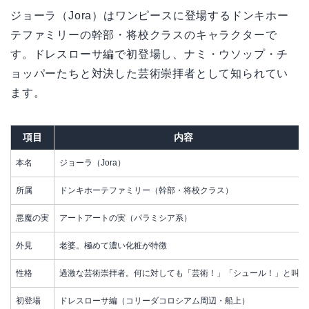
ジョーラ（Jora）はワンピースに登場するドンキホー
テファミリーの幹部・将校クラスのキャラクターで
す。ドレスローサ編で初登場し、ナミ・ウソップ・チ
ョッパーたちと対決した芸術崇拝者として知られてい
ます。
項目
内容
本名
ジョーラ（Jora）
所属
ドンキホーテファミリー（幹部・将校クラス）
悪魔の実
アートアートの実（パラミシア系）
外見
老婆。極めて濃い化粧が特徴
性格
過激な芸術崇拝者。何に対しても「芸術！」「シュール！」と叫ぶ
初登場
ドレスローサ編（コリーダコロシアム周辺・船上）