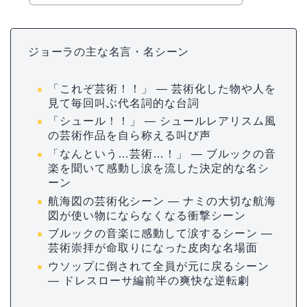
ジョーラの主な名言・名シーン
「これぞ芸術！！」 ― 芸術化した物や人を
見て毎回叫ぶ代名詞的な台詞
「シュール！！」 ― シュールレアリスム風
の芸術作品を自ら称える叫び声
「なんという…芸術…！」 ― ブルックの音
楽を聞いて感動し涙を流した決定的な名シ
ーン
航海図の芸術化シーン ― ナミの大切な航海
図が使い物にならなくなる衝撃シーン
ブルックの音楽に感動して涙するシーン ―
芸術崇拝が命取りになった皮肉な名場面
ウソップに倒されて全員が元に戻るシーン
― ドレスローサ編前半の爽快な逆転劇