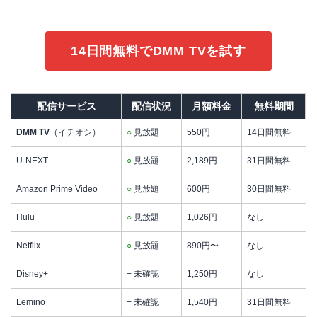
14日間無料でDMM TVを試す
配信サービス
配信状況
月額料金
無料期間
DMM TV
（イチオシ）
○
見放題
550円
14日間無料
U-NEXT
○
見放題
2,189円
31日間無料
Amazon Prime Video
○
見放題
600円
30日間無料
Hulu
○
見放題
1,026円
なし
Netflix
○
見放題
890円〜
なし
Disney+
− 未確認
1,250円
なし
Lemino
− 未確認
1,540円
31日間無料