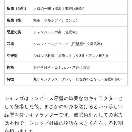
所属（当初）
クロの一味（航海士兼催眠術師）
所属（後）
海軍（フルボディとコンビ）
悪魔の実
ジャンジャンの実（催眠術）
武器
クルシュールディスク（円盤型の投擲武器）
初登場
シロップ村編（原作コミック3巻・アニメ9話頃）
性格
お洒落好き・コミカル・意外に誠実
特徴
丸いサングラス・ダンサー的な身のこなし・催眠術使い
ジャンゴはワンピース序盤の重要な敵キャラクターと
して登場した後、まさかの転身を遂げるという珍しい
経歴を持つキャラクターです。催眠術師としての実力
は本物で、シロップ村編の物語を大きく左右する役割
を担いました。