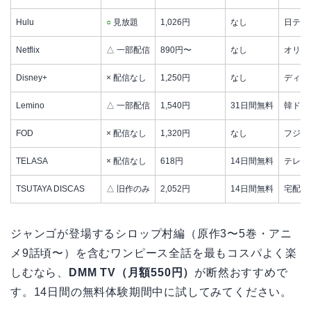
Hulu
○
見放題
1,026円
なし
日テレ
Netflix
△ 一部配信
890円〜
なし
オリジ
Disney+
× 配信なし
1,250円
なし
ディズ
Lemino
△ 一部配信
1,540円
31日間無料
韓ドラ
FOD
× 配信なし
1,320円
なし
フジテ
TELASA
× 配信なし
618円
14日間無料
テレ朝
TSUTAYA DISCAS
△ 旧作のみ
2,052円
14日間無料
宅配D
ジャンゴが登場するシロップ村編（原作3〜5巻・アニ
メ9話頃〜）を含むワンピース全話を最もコスパよく楽
しむなら、
DMM TV（月額550円）
が断然おすすめで
す。14日間の無料体験期間中に試してみてください。