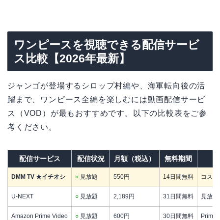
ワンピースを視聴できる配信サービ
ス比較【2026年最新】
ジャンゴが登場するシロップ村編や、海軍転向後の活
躍まで、ワンピース全編を楽しむには動画配信サービ
ス（VOD）が最もおすすめです。以下の比較表をご参
考ください。
配信サービス
配信状況
月額（税込）
無料期間
DMM TV ★イチオシ
○
見放題
550円
14日間無料
コスパ
U-NEXT
○
見放題
2,189円
31日間無料
見放題
Amazon Prime Video
○
見放題
600円
30日間無料
Prim