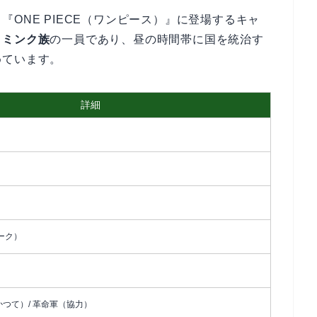
ONE PIECE（ワンピース）』に登場するキャ
・
ミンク族
の一員であり、昼の時間帯に国を統治す
めています。
詳細
ーク）
かつて）/ 革命軍（協力）