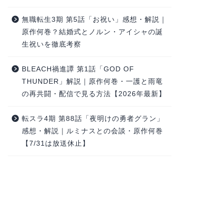
無職転生3期 第5話「お祝い」感想・解説｜
原作何巻？結婚式とノルン・アイシャの誕
生祝いを徹底考察
BLEACH禍進譚 第1話「GOD OF
THUNDER」解説｜原作何巻・一護と雨竜
の再共闘・配信で見る方法【2026年最新】
転スラ4期 第88話「夜明けの勇者グラン」
感想・解説｜ルミナスとの会談・原作何巻
【7/31は放送休止】