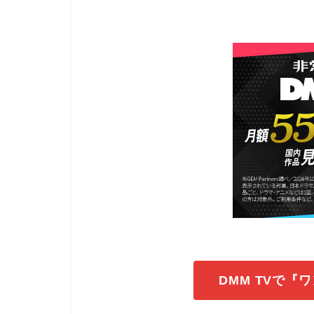
DMM TVで『