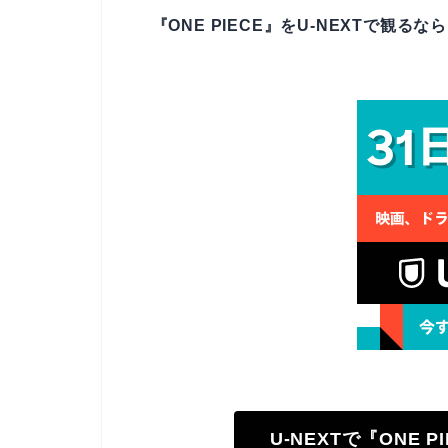
『ONE PIECE』をU-NEXTで観る
U-NEXTで『ONE 