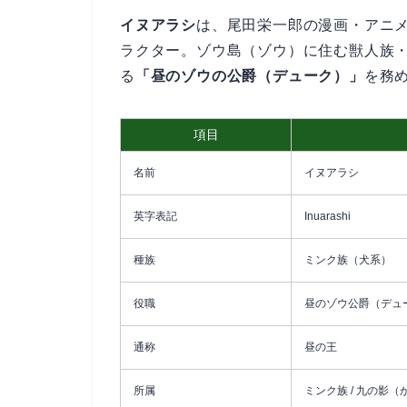
イヌアラシ
は、尾田栄一郎の漫画・アニメ『
ラクター。ゾウ島（ゾウ）に住む獣人族
る
「昼のゾウの公爵（デューク）」
を務
項目
名前
イヌアラシ
英字表記
Inuarashi
種族
ミンク族（犬系）
役職
昼のゾウ公爵（デュ
通称
昼の王
所属
ミンク族 / 九の影（